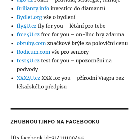
Brilianty.info
investice do diamantů
Bydlet.org
vše o bydlení
fly4U.cz
fly for you – létání pro tebe
free4U.cz
free for you – on-line hry zdarma
obruby.com
značkové brýle za poloviční cenu
Rodicum.com
vše pro seniory
test4U.cz
test for you – upozornění na
podvody
XXX4U.cz
XXX for you – přírodní Viagra bez
lékařského předpisu
ZHUBNOUT.INFO NA FACEBOOKU
[fts facebook id=314111100455