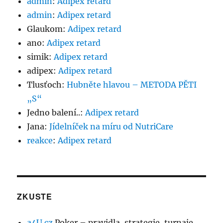
admin
:
Adipex retard
admin
:
Adipex retard
Glaukom
:
Adipex retard
ano
:
Adipex retard
simik
:
Adipex retard
adipex
:
Adipex retard
Tlusťoch
:
Hubněte hlavou – METODA PĚTI
„S“
Jedno balení..
:
Adipex retard
Jana
:
Jídelníček na míru od NutriCare
reakce
:
Adipex retard
ZKUSTE
a4U.cz
Poker – pravidla, strategie, turnaje