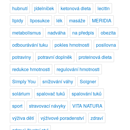
hubnutí
jídelníček
ketonová dieta
lecitin
lipidy
liposukce
lék
masáže
MERIDIA
metabolismus
nadváha
na předpis
obezita
odbourávání tuku
pokles hmotnosti
posilovna
potraviny
potravní doplněk
proteinová dieta
redukce hmotnosti
regulování hmotnosti
Simply You
snížování váhy
Soigner
solárium
spalovač tuků
spalování tuků
sport
stravovací návyky
VITA NATURA
výživa dětí
výživové poradenství
zdraví