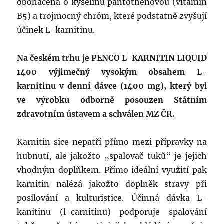
obohacená o kyselinu pantothenovou (vitamín
B5) a trojmocný chróm, které podstatně zvyšují
účinek L-karnitinu.
Na českém trhu je PENCO L-KARNITIN LIQUID
1400 výjimečný vysokým obsahem L-
karnitinu v denní dávce (1400 mg), který byl
ve výrobku odborně posouzen Státním
zdravotním ústavem a schválen MZ ČR.
Karnitin sice nepatří přímo mezi přípravky na
hubnutí, ale jakožto „spalovač tuků“ je jejich
vhodným doplňkem. Přímo ideální využití pak
karnitin nalézá jakožto doplněk stravy při
posilování a kulturistice. Účinná dávka L-
kanitinu (l-carnitinu) podporuje spalování