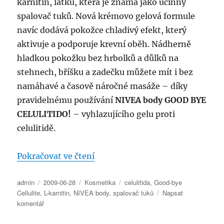
karnitin, látku, která je známá jako účinný
spalovač tuků. Nová krémovo gelová formule
navíc dodává pokožce chladivý efekt, který
aktivuje a podporuje krevní oběh. Nádherně
hladkou pokožku bez hrbolků a důlků na
stehnech, bříšku a zadečku můžete mít i bez
namáhavé a časově náročné masáže – díky
pravidelnému používání
NIVEA body GOOD BYE
CELULITIDO!
– vyhlazujícího gelu proti
celulitidě.
„NIVEA body Good-bye Cellulite
Pokračovat ve čtení
Autor:
Publikováno:
Rubriky:
Štítky:
admin
2009-06-28
Kosmetika
celulitida
,
Good-bye
Cellulite
,
L-karnitin
,
NIVEA body
,
spalovač tuků
Napsat
pro
komentář
text
s