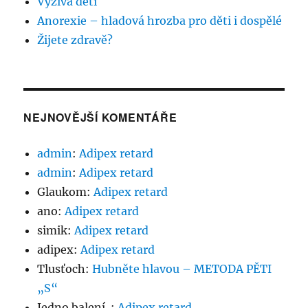
Výživa dětí
Anorexie – hladová hrozba pro děti i dospělé
Žijete zdravě?
NEJNOVĚJŠÍ KOMENTÁŘE
admin
:
Adipex retard
admin
:
Adipex retard
Glaukom
:
Adipex retard
ano
:
Adipex retard
simik
:
Adipex retard
adipex
:
Adipex retard
Tlusťoch
:
Hubněte hlavou – METODA PĚTI
„S“
Jedno balení..
:
Adipex retard