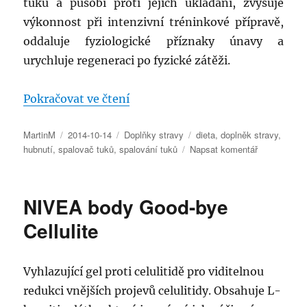
tuků a působí proti jejich ukládání, zvyšuje
výkonnost při intenzivní tréninkové přípravě,
oddaluje fyziologické příznaky únavy a
urychluje regeneraci po fyzické zátěži.
„Hubněte s L-karnitinem“
Pokračovat ve čtení
Autor:
Publikováno:
Rubriky:
Štítky:
MartinM
2014-10-14
Doplňky stravy
dieta
,
doplněk stravy
,
pro
hubnutí
,
spalovač tuků
,
spalování tuků
Napsat komentář
text
s
názvem
NIVEA body Good-bye
Hubněte
s
Cellulite
L-
karnitinem
Vyhlazující gel proti celulitidě pro viditelnou
redukci vnějších projevů celulitidy. Obsahuje L-