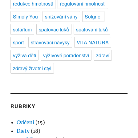
redukce hmotnosti
regulování hmotnosti
Simply You
snížování váhy
Soigner
solárium
spalovač tuků
spalování tuků
sport
stravovací návyky
VITA NATURA
výživa dětí
výživové poradenství
zdraví
zdravý životní styl
RUBRIKY
Cvičení
(15)
Diety
(18)