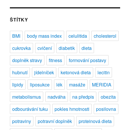
názvem
NIVEA
body
ŠTÍTKY
Good-
bye
BMI
body mass index
celulitida
cholesterol
Cellulite
cukrovka
cvičení
diabetik
dieta
doplněk stravy
fitness
formování postavy
hubnutí
jídelníček
ketonová dieta
lecitin
lipidy
liposukce
lék
masáže
MERIDIA
metabolismus
nadváha
na předpis
obezita
odbourávání tuku
pokles hmotnosti
posilovna
potraviny
potravní doplněk
proteinová dieta