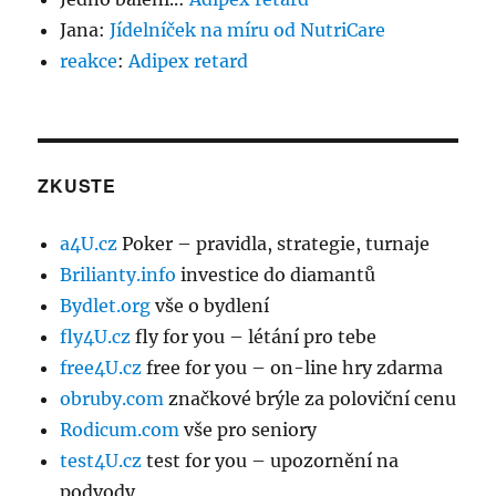
Jana
:
Jídelníček na míru od NutriCare
reakce
:
Adipex retard
ZKUSTE
a4U.cz
Poker – pravidla, strategie, turnaje
Brilianty.info
investice do diamantů
Bydlet.org
vše o bydlení
fly4U.cz
fly for you – létání pro tebe
free4U.cz
free for you – on-line hry zdarma
obruby.com
značkové brýle za poloviční cenu
Rodicum.com
vše pro seniory
test4U.cz
test for you – upozornění na
podvody