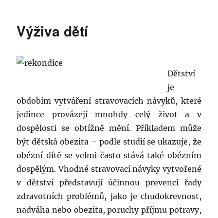
s
názvem
Výživa dětí
Hubněte
hlavou
–
METODA
PĚTI
Dětství
„S“
je
obdobím vytváření stravovacích návyků, které
jedince provázejí mnohdy celý život a v
dospělosti se obtížně mění. Příkladem může
být dětská obezita – podle studií se ukazuje, že
obézní dítě se velmi často stává také obézním
dospělým. Vhodné stravovací návyky vytvořené
v dětství představují účinnou prevenci řady
zdravotních problémů, jako je chudokrevnost,
nadváha nebo obezita, poruchy příjmu potravy,