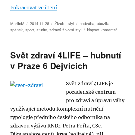
„Žijete zdravě?“
Pokračovat ve čtení
Autor:
Publikováno:
Rubriky:
Štítky:
MartinM
2014-11-28
Životní styl
nadváha
,
obezita
,
pro
spánek
,
sport
,
studie
,
zdravý životní styl
Napsat komentář
text
s
názvem
Svět zdraví 4LIFE – hubnutí
Žijete
zdravě?
v Praze 6 Dejvicích
Svět zdraví 4LIFE je
poradenské centrum
pro zdraví a úpravu váhy
využívající metodu Komplexní nutriční
typologie předního českého odborníka na
zdravou výživu RNDr. Petra Fořta, CSc.
Díky analýze genů, krve (volitelně), pH