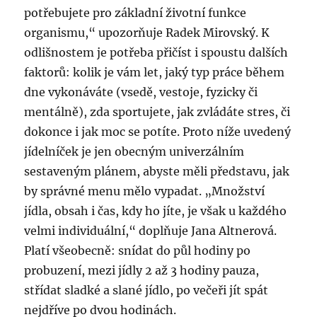
potřebujete pro základní životní funkce
léčiv?
A
organismu,“ upozorňuje Radek Mirovský. K
proč
odlišnostem je potřeba přičíst i spoustu dalších
je
faktorů: kolik je vám let, jaký typ práce během
o
ně
dne vykonáváte (vsedě, vestoje, fyzicky či
takový
mentálně), zda sportujete, jak zvládáte stres, či
zájem?
dokonce i jak moc se potíte. Proto níže uvedený
jídelníček je jen obecným univerzálním
sestaveným plánem, abyste měli představu, jak
by správné menu mělo vypadat. „Množství
jídla, obsah i čas, kdy ho jíte, je však u každého
velmi individuální,“ doplňuje Jana Altnerová.
Platí všeobecně: snídat do půl hodiny po
probuzení, mezi jídly 2 až 3 hodiny pauza,
střídat sladké a slané jídlo, po večeři jít spát
nejdříve po dvou hodinách.