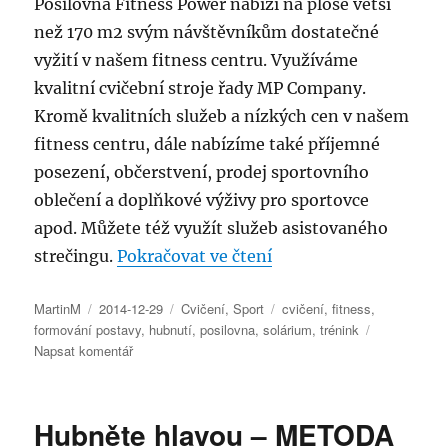
Posilovna Fitness Power nabízí na ploše větší
než 170 m2 svým návštěvníkům dostatečné
vyžití v našem fitness centru. Využíváme
kvalitní cvičební stroje řady MP Company.
Kromě kvalitních služeb a nízkých cen v našem
fitness centru, dále nabízíme také příjemné
posezení, občerstvení, prodej sportovního
oblečení a doplňkové výživy pro sportovce
apod. Můžete též využít služeb asistovaného
„FITNESS POWER – P
strečingu.
Pokračovat ve čtení
Autor:
Publikováno:
Rubriky:
Štítky:
MartinM
2014-12-29
Cvičení
,
Sport
cvičení
,
fitness
,
formování postavy
,
hubnutí
,
posilovna
,
solárium
,
trénink
pro
Napsat komentář
text
s
názvem
Hubněte hlavou – METODA
FITNESS