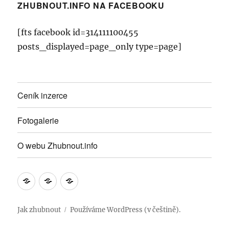
ZHUBNOUT.INFO NA FACEBOOKU
[fts facebook id=314111100455
posts_displayed=page_only type=page]
Ceník inzerce
Fotogalerie
O webu Zhubnout.info
Ceník
Fotogalerie
O
inzerce
webu
Zhubnout.info
Jak zhubnout
Používáme WordPress (v češtině).