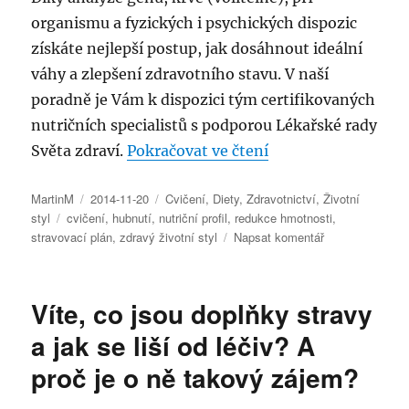
organismu a fyzických i psychických dispozic
získáte nejlepší postup, jak dosáhnout ideální
váhy a zlepšení zdravotního stavu. V naší
poradně je Vám k dispozici tým certifikovaných
nutričních specialistů s podporou Lékařské rady
„Svět zdraví 4LIFE 
Světa zdraví.
Pokračovat ve čtení
Autor:
Publikováno:
Rubriky:
MartinM
2014-11-20
Cvičení
,
Diety
,
Zdravotnictví
,
Životní
Štítky:
styl
cvičení
,
hubnutí
,
nutriční profil
,
redukce hmotnosti
,
pro
stravovací plán
,
zdravý životní styl
Napsat komentář
text
s
názvem
Víte, co jsou doplňky stravy
Svět
zdraví
a jak se liší od léčiv? A
4LIFE
proč je o ně takový zájem?
–
hubnutí
v