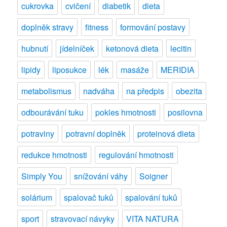
cukrovka
cvičení
diabetik
dieta
doplněk stravy
fitness
formování postavy
hubnutí
jídelníček
ketonová dieta
lecitin
lipidy
liposukce
lék
masáže
MERIDIA
metabolismus
nadváha
na předpis
obezita
odbourávání tuku
pokles hmotnosti
posilovna
potraviny
potravní doplněk
proteinová dieta
redukce hmotnosti
regulování hmotnosti
Simply You
snížování váhy
Soigner
solárium
spalovač tuků
spalování tuků
sport
stravovací návyky
VITA NATURA