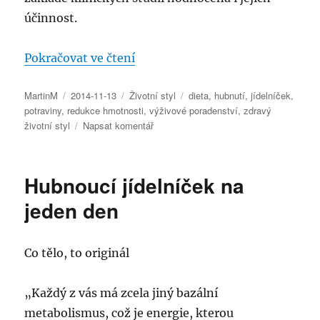
účinnost.
„Víte, co jsou doplňky stravy a ja
Pokračovat ve čtení
Autor:
Publikováno:
Rubriky:
Štítky:
MartinM
2014-11-13
Životní styl
dieta
,
hubnutí
,
jídelníček
,
potraviny
,
redukce hmotnosti
,
výživové poradenství
,
zdravý
pro
životní styl
Napsat komentář
text
s
názvem
Hubnoucí jídelníček na
Víte,
co
jeden den
jsou
doplňky
stravy
Co tělo, to originál
a
jak
se
„Každý z vás má zcela jiný bazální
liší
metabolismus, což je energie, kterou
od