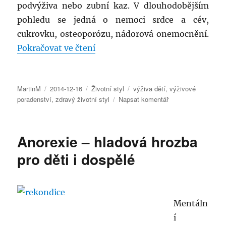
podvýživa nebo zubní kaz. V dlouhodobějším
pohledu se jedná o nemoci srdce a cév,
cukrovku, osteoporózu, nádorová onemocnění.
„Výživa dětí“
Pokračovat ve čtení
Autor:
Publikováno:
Rubriky:
Štítky:
MartinM
2014-12-16
Životní styl
výživa dětí
,
výživové
pro
poradenství
,
zdravý životní styl
Napsat komentář
text
s
názvem
Anorexie – hladová hrozba
Výživa
dětí
pro děti i dospělé
Mentáln
í