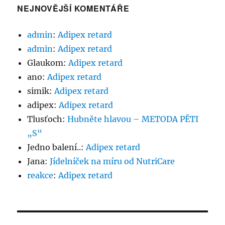
NEJNOVĚJŠÍ KOMENTÁŘE
admin
:
Adipex retard
admin
:
Adipex retard
Glaukom
:
Adipex retard
ano
:
Adipex retard
simik
:
Adipex retard
adipex
:
Adipex retard
Tlusťoch
:
Hubněte hlavou – METODA PĚTI
„S“
Jedno balení..
:
Adipex retard
Jana
:
Jídelníček na míru od NutriCare
reakce
:
Adipex retard