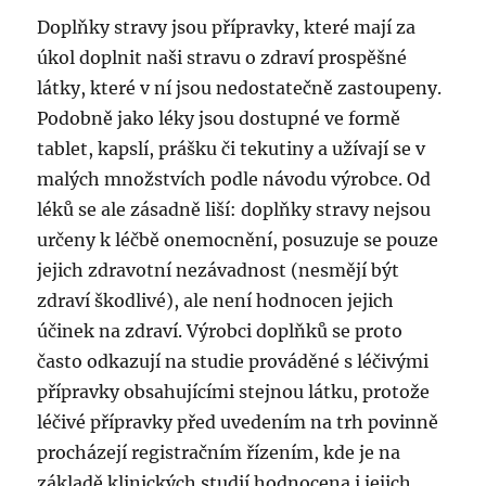
Praze
Doplňky stravy jsou přípravky, které mají za
6
úkol doplnit naši stravu o zdraví prospěšné
Dejvicích
látky, které v ní jsou nedostatečně zastoupeny.
Podobně jako léky jsou dostupné ve formě
tablet, kapslí, prášku či tekutiny a užívají se v
malých množstvích podle návodu výrobce. Od
léků se ale zásadně liší: doplňky stravy nejsou
určeny k léčbě onemocnění, posuzuje se pouze
jejich zdravotní nezávadnost (nesmějí být
zdraví škodlivé), ale není hodnocen jejich
účinek na zdraví. Výrobci doplňků se proto
často odkazují na studie prováděné s léčivými
přípravky obsahujícími stejnou látku, protože
léčivé přípravky před uvedením na trh povinně
procházejí registračním řízením, kde je na
základě klinických studií hodnocena i jejich