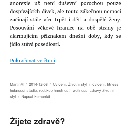
anorexie už není duševní poruchou pouze
dospívajících dívek, ale touto zákeřnou nemocí
začínají stále více trpět i děti a dospělé ženy.
Posouvání věkové hranice na obě strany je
alarmujícím příznakem dnešní doby, kdy se
jídlo stává posedlostí.
„Anorexie – hladová hrozba pro 
Pokračovat ve čtení
Autor:
Publikováno:
Rubriky:
Štítky:
MartinM
2014-12-08
Cvičení
,
Životní styl
cvičení
,
fitness
,
hubnoucí studio
,
redukce hmotnosti
,
wellness
,
zdravý životní
pro
styl
Napsat komentář
text
s
názvem
Žijete zdravě?
Anorexie
–