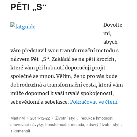
POWER
PĚTI „S“
–
Praha
4
Dovolte
mi,
abych
vám představil svou transformační metodu s
názvem Pět „S“. Zakládá se na pěti krocích,
které vám při hubnutí doporučuji projít
společně se mnou. Věřím, že to pro vás bude
dobrodružná a transformační cesta, která vám
může dopomoci k vaší trvalé spokojenosti,
„Hubně
sebevědomí a sebelásce.
Pokračovat ve čtení
Autor:
Publikováno:
Rubriky:
Štítky:
MartinM
2014-12-22
Životní styl
redukce hmotnosti
,
stravovací návyky
,
transformační metoda
,
zdravý životní styl
u
1 komentář
textu