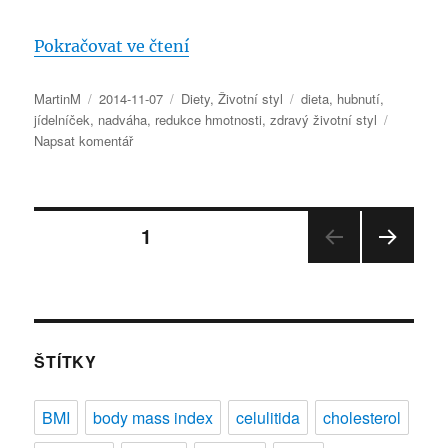
„Hubnoucí jídelníček na jeden d
Pokračovat ve čtení
Autor:
Publikováno:
Rubriky:
Štítky:
MartinM
2014-11-07
Diety
,
Životní styl
dieta
,
hubnutí
,
jídelníček
,
nadváha
,
redukce hmotnosti
,
zdravý životní styl
pro
Napsat komentář
text
s
názvem
Stránkování
Hubnoucí
STRÁNKA:
1
jídelníček
na
DALŠ
příspěvků
jeden
Í
den
STRÁ
NKA
ŠTÍTKY
BMI
body mass index
celulitida
cholesterol