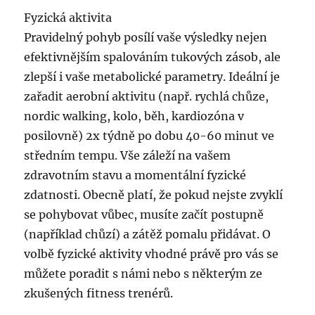
hladová
Fyzická aktivita
hrozba
pro
Pravidelný pohyb posílí vaše výsledky nejen
děti
efektivnějším spalováním tukových zásob, ale
i
zlepší i vaše metabolické parametry. Ideální je
dospělé
zařadit aerobní aktivitu (např. rychlá chůze,
nordic walking, kolo, běh, kardiozóna v
posilovně) 2x týdně po dobu 40-60 minut ve
středním tempu. Vše záleží na vašem
zdravotním stavu a momentální fyzické
zdatnosti. Obecně platí, že pokud nejste zvyklí
se pohybovat vůbec, musíte začít postupně
(například chůzí) a zátěž pomalu přidávat. O
volbě fyzické aktivity vhodné právě pro vás se
můžete poradit s námi nebo s některým ze
zkušených fitness trenérů.