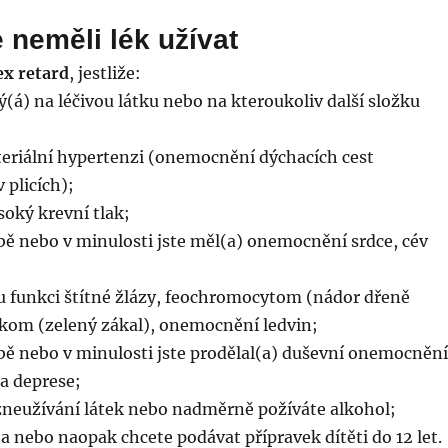
 neměli lék užívat
ex retard
, jestliže:
lý(á) na léčivou látku nebo na kteroukoliv další složku
teriální hypertenzi (onemocnění dýchacích cest
v plicích);
oký krevní tlak;
bě nebo v minulosti jste měl(a) onemocnění srdce, cév
 funkci štítné žlázy, feochromocytom (nádor dřeně
ukom (zelený zákal), onemocnění ledvin;
bě nebo v minulosti jste prodělal(a) duševní onemocnění
a deprese;
zneužívání látek nebo nadměrně požíváte alkohol;
ba nebo naopak chcete podávat přípravek dítěti do 12 let.