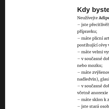
Kdy byste
Neužívejte
Adip
– jste přecitlivě
přípravku;
– máte plicní ar
postihující cévy 
– máte velmi vys
– v současné do
nebo mozku;
– máte zvýšenou
nadledvin), gla
– v současné do
včetně anorexie 
– máte sklon k 
– jste stará oso