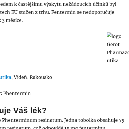
ledem k častějšímu výskytu nežádoucích účinků byl
átech EU stažen z trhu. Fentermin se nedoporučuje
 3 měsíce.
utika
, Vídeň, Rakousko
:
Phentermin
uje Váš lék?
je Phenterminum resinatum. Jedna tobolka obsahuje 75
m resinatum, což odpovídá 15 mg fenterminu.