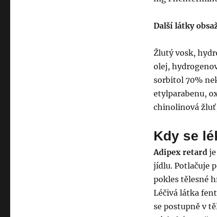
Další látky obsa
Žlutý vosk, hyd
olej, hydrogenova
sorbitol 70% nek
etylparabenu, ox
chinolinová žlu
Kdy se lé
Adipex retard
je
jídlu. Potlačuje
pokles tělesné 
Léčivá látka fen
se postupně v tě