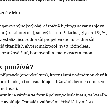
žené v léku
rogenovaný sojový olej, částečně hydrogenovaný sojový
ný rostlinný olej, sojový lecitin, želatina, glycerol 85%,
rystalizující, sodná sůl propylparabenu, sodná sůl
id titaničitý, glyceromakrogol-1750-ricinoleát,
ť, oranžová žluť, homovanilin, metoxyacetofenon.
k používá?
 přípravek (anorektikum), který tlumí nadměrnou chuť 
 pocit hladu, a tím usnadňuje udržování dietních omezení 
hmotnosti.
termin je vázána ve formě polystyrolsulofnátu, ze kteréh
le uvolňuje. Pomalé uvolňování léčivé látky má za