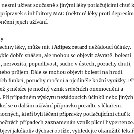
 nesmí užívat současně s jinými léky potlačujícími chuť 
e přípravek s inhibitory MAO (některé léky proti depresím
nčení jejich užívání.
ky
echny léky, může mít i
Adipex retard
nežádoucí účinky.
ykle dobře snášen, ale mohou se objevit závratě, bolesti
, nervozita, popudlivost, sucho v ústech, poruchy chuti,
nebo průjem. Dále se mohou objevit bolesti na hrudi,
ch funkcí, poruchy močení a ojediněle kožní vyrážky. Př
než 3 měsíce je možný vznik srdečních onemocnění a
i. Při případném výskytu nežádoucích účinků nebo jiných
cí se o dalším užívání přípravku poraďte s lékařem.
cných, kteří byli léčeni přípravky potlačujícími chuť k
jimečných případech zaznamenán vznik plicní hypertenze.
bjeví jakékoliv dýchací obtíže, vyhledejte okamžitě lékař