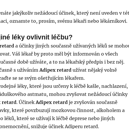
náte jakýkoliv nežádoucí účinek, který není uveden v té
aci, oznamte to, prosím, svému lékaři nebo lékárníkovi.
iné léky ovlivnit léčbu?
retard
a účinky jiných současně užívaných léků se moho
ovat. Váš lékař by proto měl být informován o všech
oučasné době užíváte, a to na lékařský předpis i bez něj.
časně s užíváním
Adipex retard
užívat nějaký volně
raďte se se svým ošetřujícím lékařem.
odejné léky, které jsou určeny k léčbě kašle, nachlazení,
ůduškového astmatu, mohou zvyšovat nežádoucí účinky
 retard
. Účinek
Adipex retard
je zvyšován současně
avky, které povzbuzují mozkovou činnost, alkoholem a
léků, které se užívají k léčbě deprese nebo jiných
onemocnění, snižuje účinek Adiperu retard.