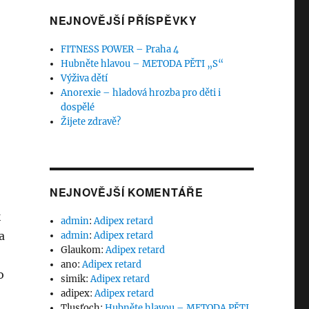
NEJNOVĚJŠÍ PŘÍSPĚVKY
FITNESS POWER – Praha 4
Hubněte hlavou – METODA PĚTI „S“
Výživa dětí
Anorexie – hladová hrozba pro děti i
dospělé
Žijete zdravě?
NEJNOVĚJŠÍ KOMENTÁŘE
k
admin
:
Adipex retard
a
admin
:
Adipex retard
Glaukom
:
Adipex retard
ano
:
Adipex retard
o
simik
:
Adipex retard
adipex
:
Adipex retard
Tlusťoch
:
Hubněte hlavou – METODA PĚTI