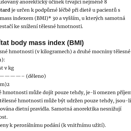
ušovaný anorektický účinek trvající nejméně 8
etard
je určen k podpůrné léčbě při dietě u pacientů s
 mass indexem (BMI)* 30 a vyšším, u kterých samotná
estačí ke snížení tělesné hmotnosti.
ítat body mass index (BMI)
lesné hmotnosti (v kilogramech) a druhé mocniny tělesné
h):
t v kg
————– (děleno)
v m)2
né hmotnosti může dojít pouze tehdy, je-li omezen příje
 tělesné hmotnosti může být udržen pouze tehdy, jsou-li
ována dietní pravidla. Samotná anorektika nesnižují
st.
eny k perorálnímu podání (k vnitřnímu užití).