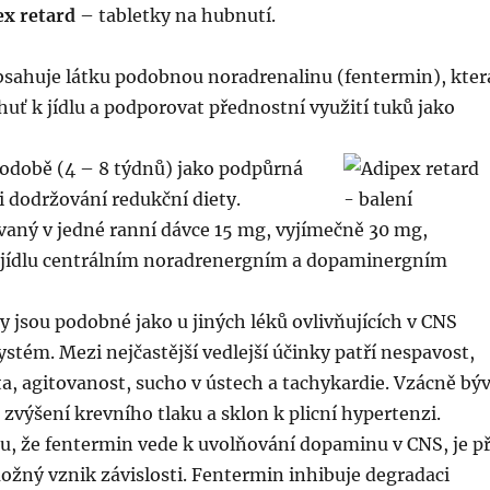
ex retard
– tabletky na hubnutí.
sahuje látku podobnou noradrenalinu (fentermin), kter
uť k jídlu a podporovat přednostní využití tuků jako
kodobě (4 – 8 týdnů) jako podpůrná
ři dodržování redukční diety.
aný v jedné ranní dávce 15 mg, vyjímečně 30 mg,
k jídlu centrálním noradrenergním a dopaminergním
 jsou podobné jako u jiných léků ovlivňujících v CNS
stém. Mezi nejčastější vedlejší účinky patří nespavost,
ita, agitovanost, sucho v ústech a tachykardie. Vzácně bý
zvýšení krevního tlaku a sklon k plicní hypertenzi.
, že fentermin vede k uvolňování dopaminu v CNS, je př
ožný vznik závislosti. Fentermin inhibuje degradaci