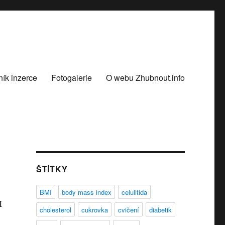
ík inzerce
Fotogalerie
O webu Zhubnout.info
ŠTÍTKY
BMI
body mass index
celulitida
I
cholesterol
cukrovka
cvičení
diabetik