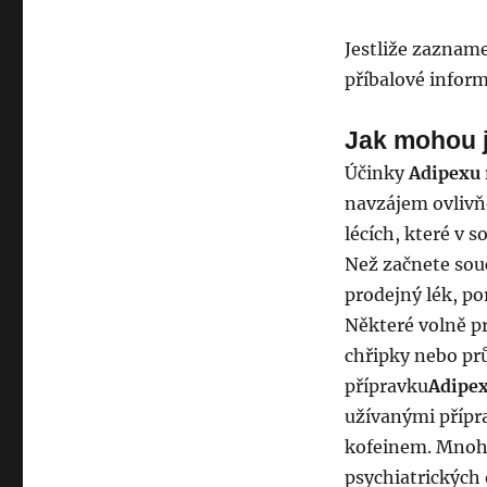
Jestliže zazname
příbalové inform
Jak mohou j
Účinky
Adipexu 
navzájem ovlivň
lécích, které v s
Než začnete sou
prodejný lék, po
Některé volně pr
chřipky nebo pr
přípravku
Adipex
užívanými přípr
kofeinem. Mnoho 
psychiatrických 