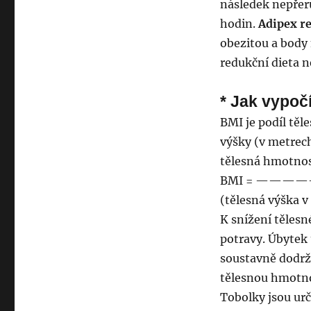
následek nepřer
hodin.
Adipex r
obezitou a body
redukční dieta n
* Jak vypoč
BMI je podíl tě
výšky (v metrec
tělesná hmotnos
BMI = ————
(tělesná výška 
K snížení těles
potravy. Úbytek
soustavně dodrž
tělesnou hmotno
Tobolky jsou urč