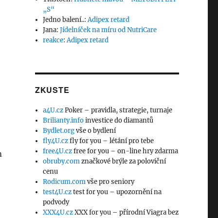
„S“
Jedno balení..
:
Adipex retard
Jana
:
Jídelníček na míru od NutriCare
reakce
:
Adipex retard
ZKUSTE
a4U.cz
Poker – pravidla, strategie, turnaje
Brilianty.info
investice do diamantů
Bydlet.org
vše o bydlení
fly4U.cz
fly for you – létání pro tebe
free4U.cz
free for you – on-line hry zdarma
m
obruby.com
značkové brýle za poloviční
cenu
Rodicum.com
vše pro seniory
test4U.cz
test for you – upozornění na
podvody
XXX4U.cz
XXX for you – přírodní Viagra bez