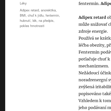
Rubriky:
Léky
fentermin.
Adip
Štítky:
Adipex retard
,
anorektika
,
BMI
,
chuť k jídlu
,
fentermin
,
Adipex retard
ob
hubnutí
,
lék
,
na předpis
,
může snižovať ch
pokles hmotnosti
zdroje energie.
Používá se krát
léčba obezity, p
Fentermin podáv
potlačuje chuť 
mechanizmem.
Nežádoucí účinky
noradrenergní sy
zvýšená iritabil
popisováno také 
Vzhledem k tomu
jeho podávaní m