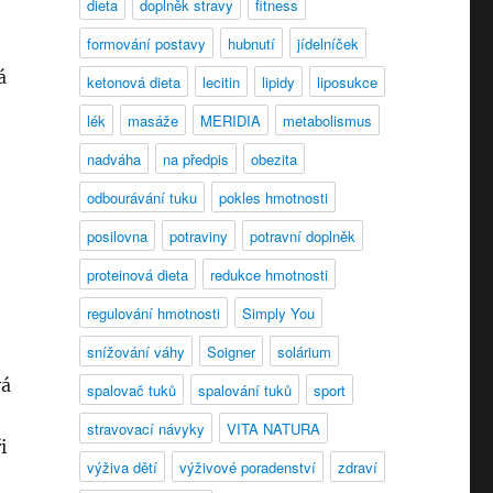
dieta
doplněk stravy
fitness
formování postavy
hubnutí
jídelníček
á
ketonová dieta
lecitin
lipidy
liposukce
lék
masáže
MERIDIA
metabolismus
nadváha
na předpis
obezita
odbourávání tuku
pokles hmotnosti
posilovna
potraviny
potravní doplněk
proteinová dieta
redukce hmotnosti
regulování hmotnosti
Simply You
snížování váhy
Soigner
solárium
vá
spalovač tuků
spalování tuků
sport
stravovací návyky
VITA NATURA
i
výživa dětí
výživové poradenství
zdraví