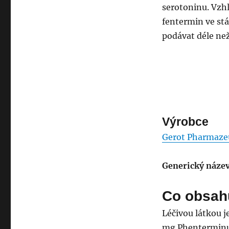
serotoninu. Vzh
fentermin ve st
podávat déle než
Výrobce
Gerot Pharmaze
Generický název
Co obsah
Léčivou látkou 
mg Phenterminu