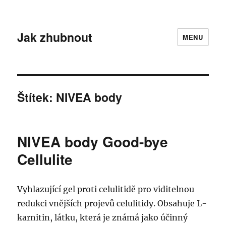
Jak zhubnout
MENU
Štítek:
NIVEA body
NIVEA body Good-bye
Cellulite
Vyhlazující gel proti celulitidě pro viditelnou
redukci vnějších projevů celulitidy. Obsahuje L-
karnitin, látku, která je známá jako účinný