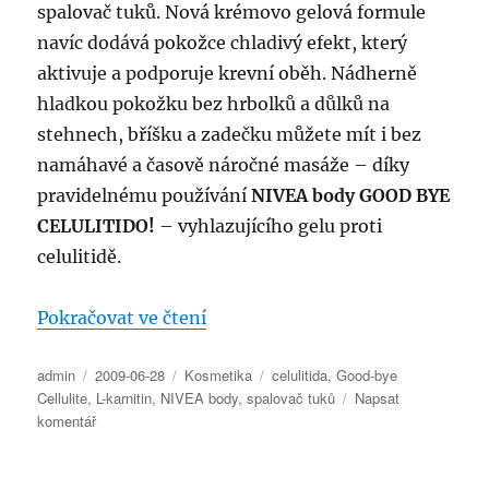
spalovač tuků. Nová krémovo gelová formule
navíc dodává pokožce chladivý efekt, který
aktivuje a podporuje krevní oběh. Nádherně
hladkou pokožku bez hrbolků a důlků na
stehnech, bříšku a zadečku můžete mít i bez
namáhavé a časově náročné masáže – díky
pravidelnému používání
NIVEA body GOOD BYE
CELULITIDO!
– vyhlazujícího gelu proti
celulitidě.
„NIVEA body Good-bye Cellulite
Pokračovat ve čtení
Autor:
Publikováno:
Rubriky:
Štítky:
admin
2009-06-28
Kosmetika
celulitida
,
Good-bye
Cellulite
,
L-karnitin
,
NIVEA body
,
spalovač tuků
Napsat
pro
komentář
text
s
názvem