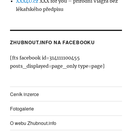
XXX4U.cz
XXX for you – přírodní Viagra bez
lékařského předpisu
ZHUBNOUT.INFO NA FACEBOOKU
[fts facebook id=314111100455
posts_displayed=page_only type=page]
Ceník inzerce
Fotogalerie
O webu Zhubnout.info