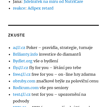
Jana
:
Jídelníček na míru od NutriCare
reakce
:
Adipex retard
ZKUSTE
a4U.cz
Poker – pravidla, strategie, turnaje
Brilianty.info
investice do diamantů
Bydlet.org
vše o bydlení
fly4U.cz
fly for you – létání pro tebe
free4U.cz
free for you – on-line hry zdarma
obruby.com
značkové brýle za poloviční cenu
Rodicum.com
vše pro seniory
test4U.cz
test for you – upozornění na
podvody