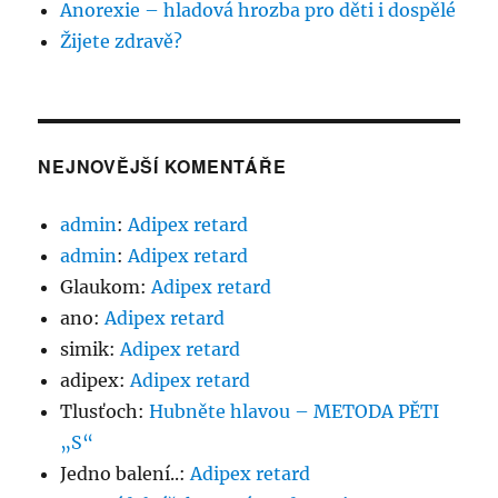
Anorexie – hladová hrozba pro děti i dospělé
Žijete zdravě?
NEJNOVĚJŠÍ KOMENTÁŘE
admin
:
Adipex retard
admin
:
Adipex retard
Glaukom
:
Adipex retard
ano
:
Adipex retard
simik
:
Adipex retard
adipex
:
Adipex retard
Tlusťoch
:
Hubněte hlavou – METODA PĚTI
„S“
Jedno balení..
:
Adipex retard