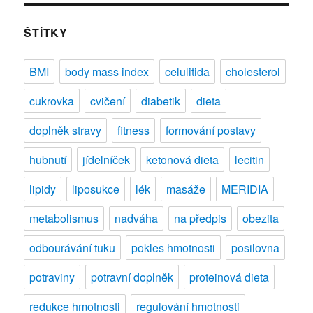
NIVEA
body
ŠTÍTKY
Good-
bye
BMI
body mass index
celulitida
cholesterol
Cellulite
cukrovka
cvičení
diabetik
dieta
doplněk stravy
fitness
formování postavy
hubnutí
jídelníček
ketonová dieta
lecitin
lipidy
liposukce
lék
masáže
MERIDIA
metabolismus
nadváha
na předpis
obezita
odbourávání tuku
pokles hmotnosti
posilovna
potraviny
potravní doplněk
proteinová dieta
redukce hmotnosti
regulování hmotnosti