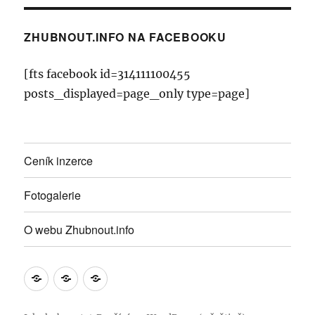
ZHUBNOUT.INFO NA FACEBOOKU
[fts facebook id=314111100455
posts_displayed=page_only type=page]
Ceník inzerce
Fotogalerie
O webu Zhubnout.info
Ceník
Fotogalerie
O
inzerce
webu