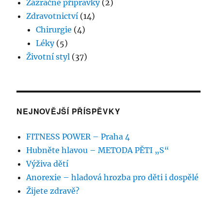
Zázračné přípravky
(2)
Zdravotnictví
(14)
Chirurgie
(4)
Léky
(5)
Životní styl
(37)
NEJNOVĚJŠÍ PŘÍSPĚVKY
FITNESS POWER – Praha 4
Hubněte hlavou – METODA PĚTI „S“
Výživa dětí
Anorexie – hladová hrozba pro děti i dospělé
Žijete zdravě?