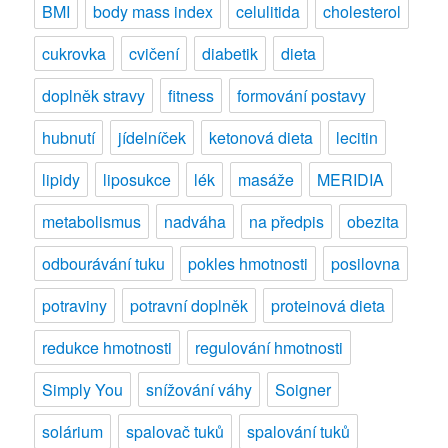
BMI
body mass index
celulitida
cholesterol
cukrovka
cvičení
diabetik
dieta
doplněk stravy
fitness
formování postavy
hubnutí
jídelníček
ketonová dieta
lecitin
lipidy
liposukce
lék
masáže
MERIDIA
metabolismus
nadváha
na předpis
obezita
odbourávání tuku
pokles hmotnosti
posilovna
potraviny
potravní doplněk
proteinová dieta
redukce hmotnosti
regulování hmotnosti
Simply You
snížování váhy
Soigner
solárium
spalovač tuků
spalování tuků