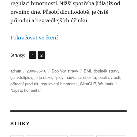
regulaci hmotnosti. Nižší spotřeba jídla již od
prvního dne. Působí dlouhodobě, je čistě
přírodní a bez vedlejších účinků.
„Informace o přípravku SlimCU
Pokračovat ve čtení
,
Stránka:
Stránka:
Stránky:
1
2
Autor:
Publikováno:
Rubriky:
Štítky:
admin
2009-05-16
Doplňky stravy
BMI
,
doplněk stravy
,
galaktolipidy
,
jo-jo efekt
,
lipidy
,
nadváha
,
obezita
,
pocit sytosti
,
přírodní produkt
,
regulování hmotnosti
,
SlimCUP
,
Walmark
pro
Napsat komentář
text
s
názvem
Informace
o
ŠTÍTKY
přípravku
SlimCUP