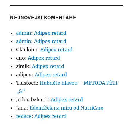
NEJNOVĚJŠÍ KOMENTÁŘE
admin
:
Adipex retard
admin
:
Adipex retard
Glaukom
:
Adipex retard
ano
:
Adipex retard
simik
:
Adipex retard
adipex
:
Adipex retard
Tlusťoch
:
Hubněte hlavou – METODA PĚTI
„S“
Jedno balení..
:
Adipex retard
Jana
:
Jídelníček na míru od NutriCare
reakce
:
Adipex retard