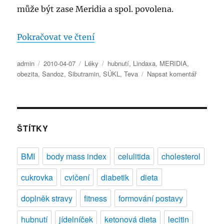
může být zase Meridia a spol. povolena.
„Evropská komise pozastavila lé
Pokračovat ve čtení
Autor:
Publikováno:
Rubriky:
Štítky:
admin
2010-04-07
Léky
hubnutí
,
Lindaxa
,
MERIDIA
,
pro
obezita
,
Sandoz
,
Sibutramin
,
SÚKL
,
Teva
Napsat komentář
text
s
názvem
Evropská
komise
ŠTÍTKY
pozastavi
léčivé
BMI
body mass index
celulitida
cholesterol
přípravky
obsahujíc
cukrovka
cvičení
diabetik
dieta
sibutrami
doplněk stravy
fitness
formování postavy
hubnutí
jídelníček
ketonová dieta
lecitin