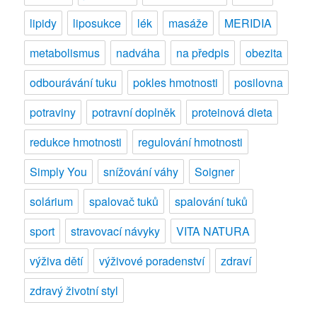
lipidy
liposukce
lék
masáže
MERIDIA
metabolismus
nadváha
na předpis
obezita
odbourávání tuku
pokles hmotnosti
posilovna
potraviny
potravní doplněk
proteinová dieta
redukce hmotnosti
regulování hmotnosti
Simply You
snížování váhy
Soigner
solárium
spalovač tuků
spalování tuků
sport
stravovací návyky
VITA NATURA
výživa dětí
výživové poradenství
zdraví
zdravý životní styl