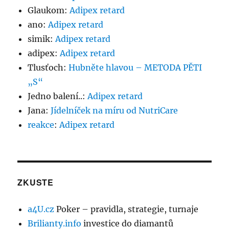
Glaukom
:
Adipex retard
ano
:
Adipex retard
simik
:
Adipex retard
adipex
:
Adipex retard
Tlusťoch
:
Hubněte hlavou – METODA PĚTI
„S“
Jedno balení..
:
Adipex retard
Jana
:
Jídelníček na míru od NutriCare
reakce
:
Adipex retard
ZKUSTE
a4U.cz
Poker – pravidla, strategie, turnaje
Brilianty.info
investice do diamantů