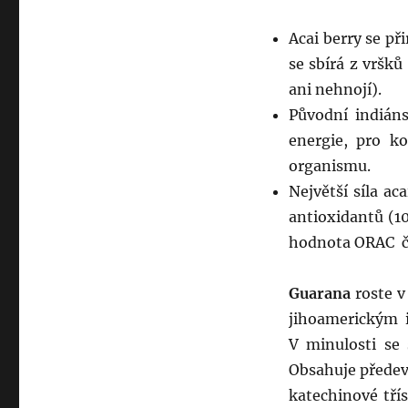
Acai berry se př
se sbírá z vršk
ani nehnojí).
Původní indiáns
energie, pro ko
organismu.
Největší síla a
antioxidantů (10
hodnota ORAC či
Guarana
roste v
jihoamerickým i
V minulosti se 
Obsahuje předevš
katechinové třís