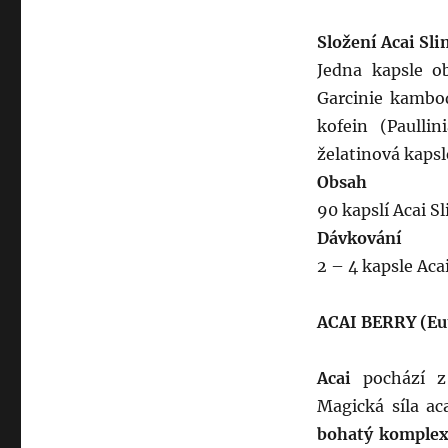
Složení Acai Sli
Jedna kapsle o
Garcinie kambo
kofein (Paulli
želatinová kapsl
Obsah
90 kapslí Acai S
Dávkování
2 – 4 kapsle Aca
ACAI BERRY (Eut
Acai
pochází z
Magická síla ac
bohatý
komple