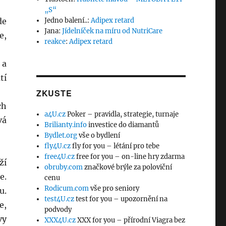
„S“
de
Jedno balení..
:
Adipex retard
Jana
:
Jídelníček na míru od NutriCare
e,
reakce
:
Adipex retard
 a
tí
ZKUSTE
ch
a4U.cz
Poker – pravidla, strategie, turnaje
vá
Brilianty.info
investice do diamantů
Bydlet.org
vše o bydlení
fly4U.cz
fly for you – létání pro tebe
free4U.cz
free for you – on-line hry zdarma
ží
obruby.com
značkové brýle za poloviční
e.
cenu
Rodicum.com
vše pro seniory
u.
test4U.cz
test for you – upozornění na
e,
podvody
vy
XXX4U.cz
XXX for you – přírodní Viagra bez