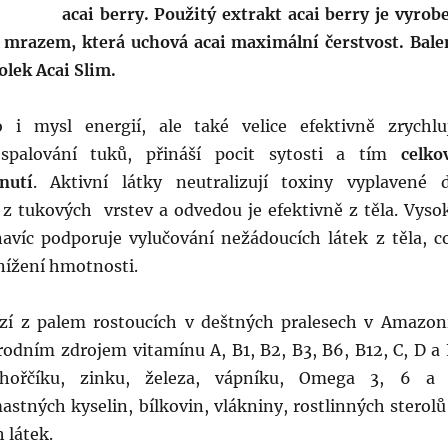
acai berry. Použitý extrakt acai berry je vyrob
mrazem, která uchová acai maximální čerstvost. Bale
olek Acai Slim.
o i mysl energií, ale také velice efektivně zrychlu
spalování tuků, přináší pocit sytosti a tím
celko
nutí
. Aktivní látky neutralizují toxiny vyplavené 
z tukových vrstev a odvedou je efektivně z těla. Vyso
navíc podporuje vylučování nežádoucích látek z těla, c
nížení hmotnosti.
zí z palem rostoucích v deštných pralesech v Amazoni
írodním zdrojem vitamínu A, B1, B2, B3, B6, B12, C, D a 
hořčíku, zinku, železa, vápníku, Omega 3, 6 a
stných kyselin, bílkovin, vlákniny, rostlinných sterolů
 látek.