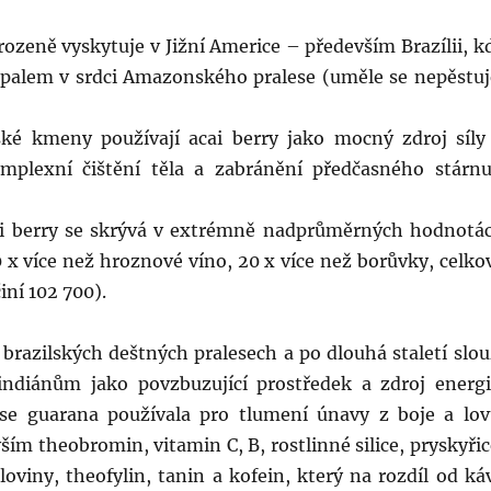
irozeně vyskytuje v Jižní Americe – především Brazílii, k
ů palem v srdci Amazonského pralese (uměle se nepěstuj
ké kmeny používají acai berry jako mocný zdroj síly
mplexní čištění těla a zabránění předčasného stárnu
cai berry se skrývá v extrémně nadprůměrných hodnotá
 x více než hroznové víno, 20 x více než borůvky, celko
ní 102 700).
 brazilských deštných pralesech a po dlouhá staletí slou
ndiánům jako povzbuzující prostředek a zdroj energi
se guarana používala pro tlumení únavy z boje a lov
ím theobromin, vitamin C, B, rostlinné silice, pryskyřic
loviny, theofylin, tanin a kofein, který na rozdíl od ká