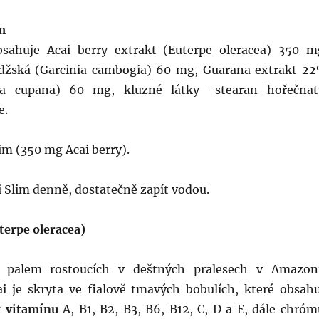
m
bsahuje Acai berry extrakt (Euterpe oleracea) 350 m
džská (Garcinia cambogia) 60 mg, Guarana extrakt 2
nia cupana) 60 mg, kluzné látky -stearan hořečnat
e.
lim (350 mg Acai berry).
i Slim denně, dostatečně zapít vodou.
erpe oleracea)
 palem rostoucích v deštných pralesech v Amazoni
ai je skryta ve fialově tmavých bobulích, které obsahu
x
vitamínu
A, B1, B2, B3, B6, B12, C, D a E, dále chróm