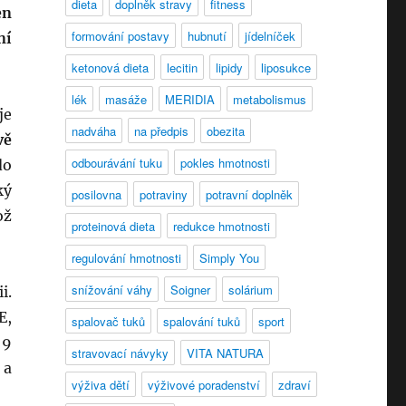
dieta
doplněk stravy
fitness
en
formování postavy
hubnutí
jídelníček
ní
ketonová dieta
lecitin
lipidy
liposukce
lék
masáže
MERIDIA
metabolismus
je
nadváha
na předpis
obezita
vě
odbourávání tuku
pokles hmotnosti
do
ký
posilovna
potraviny
potravní doplněk
ož
proteinová dieta
redukce hmotnosti
regulování hmotnosti
Simply You
snížování váhy
Soigner
solárium
i.
E,
spalovač tuků
spalování tuků
sport
 9
stravovací návyky
VITA NATURA
 a
výživa dětí
výživové poradenství
zdraví