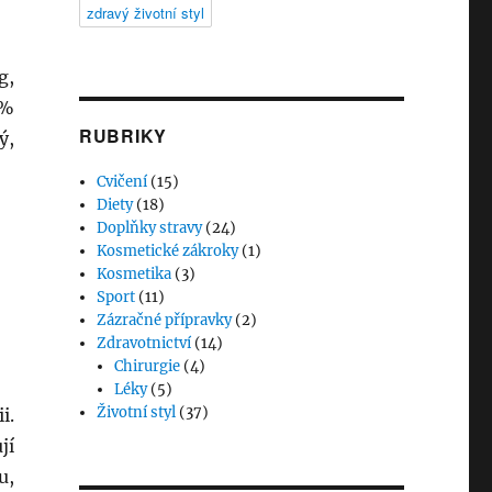
zdravý životní styl
g,
2%
RUBRIKY
ý,
Cvičení
(15)
Diety
(18)
Doplňky stravy
(24)
Kosmetické zákroky
(1)
Kosmetika
(3)
Sport
(11)
Zázračné přípravky
(2)
Zdravotnictví
(14)
Chirurgie
(4)
Léky
(5)
Životní styl
(37)
i.
jí
u,