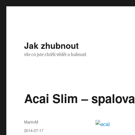
Jak zhubnout
vše co jste chtěli vědět o hubnutí
Acai Slim – spalova
Autor:
MartinM
Publikováno:
2014-07-17