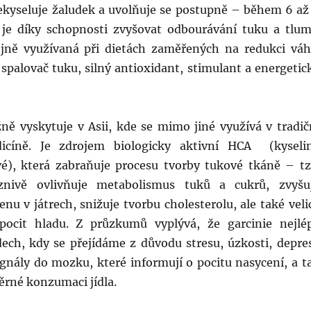
ekyseluje žaludek a uvolňuje se postupně – během 6 až
je díky schopnosti zvyšovat odbourávání tuku a tlum
jně využívaná při dietách zaměřených na redukci váh
 spalovač tuku, silný antioxidant, stimulant a energetic
ě vyskytuje v Asii, kde se mimo jiné využívá v tradič
icíně. Je zdrojem biologicky aktivní HCA (kyseli
é), která zabraňuje procesu tvorby tukové tkáně – tz
íznivě ovlivňuje metabolismus tuků a cukrů, zvyšu
nu v játrech, snižuje tvorbu cholesterolu, ale také veli
pocit hladu. Z průzkumů vyplývá, že garcinie nejlé
dech, kdy se přejídáme z důvodu stresu, úzkosti, depre
ignály do mozku, které informují o pocitu nasycení, a t
rné konzumaci jídla.