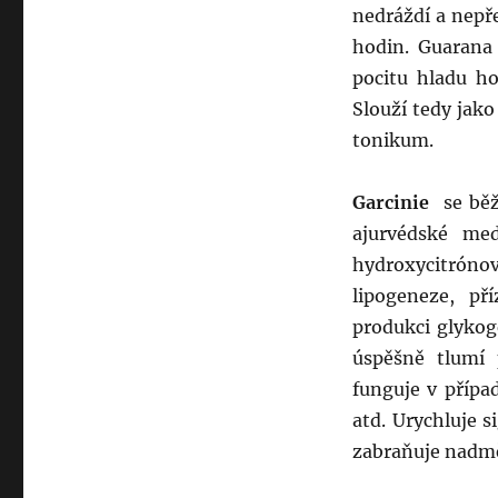
nedráždí a nepř
hodin. Guarana 
pocitu hladu ho
Slouží tedy jako
tonikum.
Garcinie
se běžn
ajurvédské med
hydroxycitrónov
lipogeneze, př
produkci glykoge
úspěšně tlumí 
funguje v přípa
atd. Urychluje s
zabraňuje nadmě