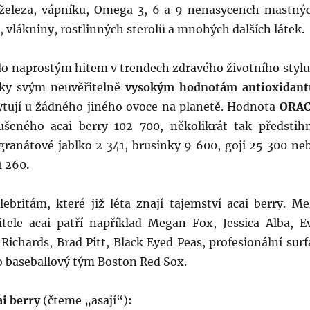
 železa, vápníku, Omega 3, 6 a 9 nenasycench mastný
n, vlákniny, rostlinných sterolů a mnohých dalších látek.
alo naprostým hitem v trendech zdravého životního stylu
íky svým neuvěřitelně
vysokým
hodnotám
antioxidant
ytují u žádného jiného ovoce na planetě. Hodnota
ORA
šeného acai berry 102 700, několikrát tak předstih
granátové jablko 2 341, brusinky 9 600, goji 25 300 ne
1 260.
lebritám, které již léta znají tajemství acai berry. Me
tele acai patří například Megan Fox, Jessica Alba, E
ichards, Brad Pitt, Black Eyed Peas, profesionální surf
o baseballový tým Boston Red Sox.
ai berry
(čteme „asají“)
: