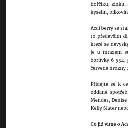
hořčíku, zinku,
kyselin, bílkovi
Acai berry se st
to především d
které se nevysk
je u mrazem su
borůvky 6 552, 
červené hrozny 
Přidejte se k ce
oddané spotřebi
Mendes, Denise R
Kelly Slater neb
Co již víme o Ac