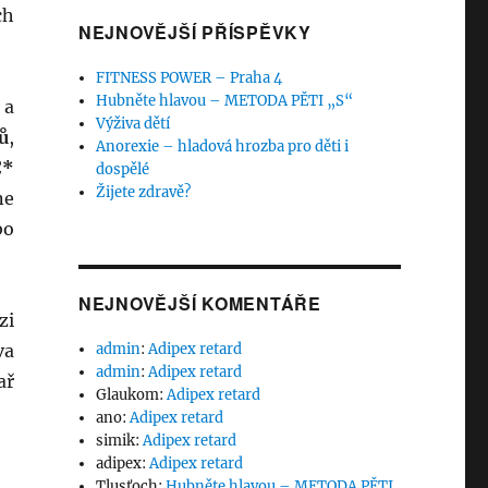
ch
NEJNOVĚJŠÍ PŘÍSPĚVKY
FITNESS POWER – Praha 4
Hubněte hlavou – METODA PĚTI „S“
 a
Výživa dětí
ů
,
Anorexie – hladová hrozba pro děti i
C*
dospělé
Žijete zdravě?
ne
bo
NEJNOVĚJŠÍ KOMENTÁŘE
zi
va
admin
:
Adipex retard
admin
:
Adipex retard
ař
Glaukom
:
Adipex retard
ano
:
Adipex retard
simik
:
Adipex retard
adipex
:
Adipex retard
Tlusťoch
:
Hubněte hlavou – METODA PĚTI