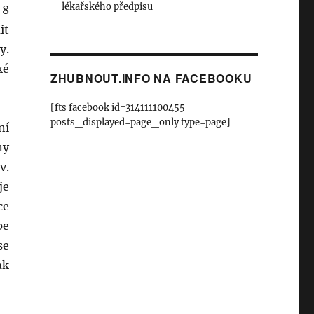
lékařského předpisu
 8
it
y.
ké
ZHUBNOUT.INFO NA FACEBOOKU
[fts facebook id=314111100455
posts_displayed=page_only type=page]
ní
ny
v.
je
ce
pe
se
ak