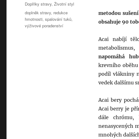
Rubriky:
Doplňky stravy
,
Životní styl
Štítky:
doplněk stravy
,
redukce
metodou sušení 
hmotnosti
,
spalování tuků
,
obsahuje 90 tob
výživové poradenství
Acai nabíjí těl
metabolismus, 
napomáhá
hub
krevního oběhu 
podíl vlákniny 
vedek dalšímu s
Acai bery pochá
Acai berry je př
dále chrómu, 
nenasycených ma
mnohých dalších