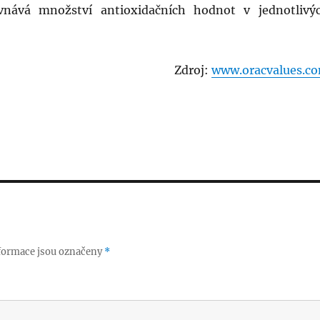
nává množství antioxidačních hodnot v jednotlivý
Zdroj:
www.oracvalues.c
formace jsou označeny
*