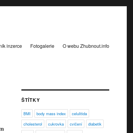
ík inzerce
Fotogalerie
O webu Zhubnout.info
ŠTÍTKY
BMI
body mass index
celulitida
cholesterol
cukrovka
cvičení
diabetik
em