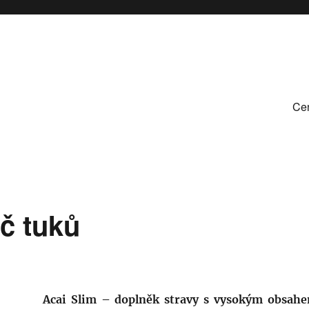
Cen
č tuků‎
Acai Slim – doplněk stravy s vysokým obsah