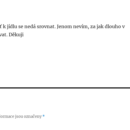
k jídlu se nedá srovnat. Jenom nevím, za jak dlouho v
at. Děkuji
formace jsou označeny
*