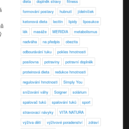
dieta
doplněk stravy
fitness
á
formování postavy
hubnutí
jídelníček
ketonová dieta
lecitin
lipidy
liposukce
mů
lék
masáže
MERIDIA
metabolismus
ý
nadváha
na předpis
obezita
odbourávání tuku
pokles hmotnosti
posilovna
potraviny
potravní doplněk
proteinová dieta
redukce hmotnosti
regulování hmotnosti
Simply You
snížování váhy
Soigner
solárium
spalovač tuků
spalování tuků
sport
stravovací návyky
VITA NATURA
výživa dětí
výživové poradenství
zdraví