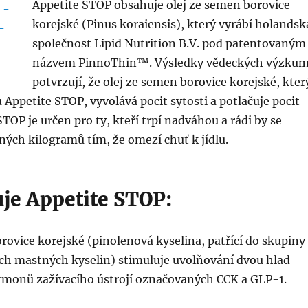
Appetite STOP obsahuje olej ze semen borovice
korejské (Pinus koraiensis), který vyrábí holandsk
společnost Lipid Nutrition B.V. pod patentovaným
názvem PinnoThin™. Výsledky vědeckých výzku
potvrzují, že olej ze semen borovice korejské, kter
u Appetite STOP, vyvolává pocit sytosti a potlačuje pocit
STOP je určen pro ty, kteří trpí nadváhou a rádi by se
ných kilogramů tím, že omezí chuť k jídlu.
uje Appetite STOP:
rovice korejské (pinolenová kyselina, patřící do skupiny
ch mastných kyselin) stimuluje uvolňování dvou hlad
ormonů zažívacího ústrojí označovaných CCK a GLP-1.