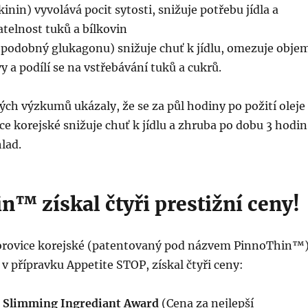
inin) vyvolává pocit sytosti, snižuje potřebu jídla a
atelnost tuků a bílkovin
 podobný glukagonu) snižuje chuť k jídlu, omezuje obje
y a podílí se na vstřebávání tuků a cukrů.
ch výzkumů ukázaly, že se za půl hodiny po požití oleje
e korejské snižuje chuť k jídlu a zhruba po dobu 3 hodin
lad.
™ získal čtyři prestižní ceny!
orovice korejské (patentovaný pod názvem PinnoThin™)
 v přípravku Appetite STOP, získal čtyři ceny:
t Slimming Ingrediant Award
(Cena za nejlepší