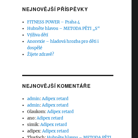
NEJNOVĚJŠÍ PŘÍSPĚVKY
FITNESS POWER – Praha 4
Hubněte hlavou – METODA PĚTI „S“
Výživa dětí
Anorexie – hladová hrozba pro děti i
dospělé
Žijete zdravě?
NEJNOVĚJŠÍ KOMENTÁŘE
admin
:
Adipex retard
admin
:
Adipex retard
Glaukom
:
Adipex retard
ano
:
Adipex retard
simik
:
Adipex retard
adipex
:
Adipex retard
Tlusťoch
:
Hubněte hlavou – METODA PĚTI