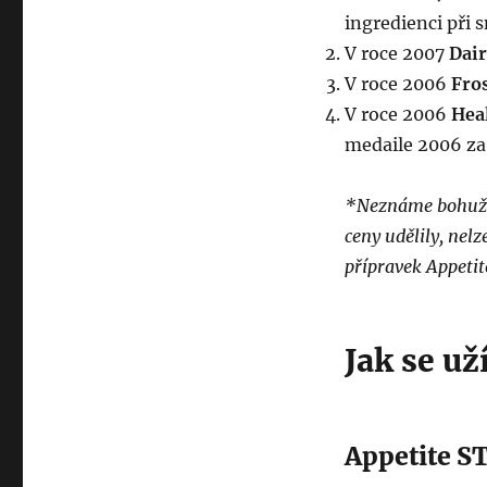
ingredienci při 
V roce 2007
Dair
V roce 2006
F
ro
V roce 2006
Hea
medaile 2006 za 
*Neznáme bohužel 
ceny udělily, nel
přípravek Appetit
Jak se už
Appetite S