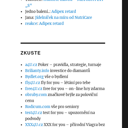
„S“
Jedno balení..
:
Adipex retard
Jana
:
Jídelníček na míru od NutriCare
reakce
:
Adipex retard
ZKUSTE
a4U.cz
Poker – pravidla, strategie, turnaje
Brilianty.info
investice do diamantů
Bydlet.org
vše o bydlení
fly4U.cz
fly for you – létání pro tebe
free4U.cz
free for you – on-line hry zdarma
obruby.com
značkové brýle za poloviční
cenu
Rodicum.com
vše pro seniory
test4U.cz
test for you – upozornění na
podvody
XXX4U.cz
XXX for you – přírodní Viagra bez