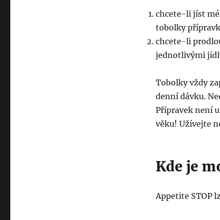
chcete-li jíst m
tobolky příprav
chcete-li prodlou
jednotlivými jíd
Tobolky vždy za
denní dávku. Ned
Přípravek není u
věku! Užívejte n
Kde je m
Appetite STOP lz