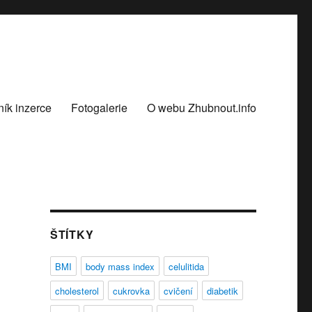
ík inzerce
Fotogalerie
O webu Zhubnout.info
ŠTÍTKY
BMI
body mass index
celulitida
cholesterol
cukrovka
cvičení
diabetik