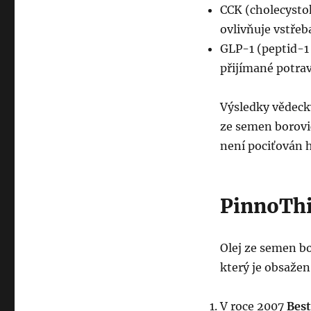
CCK (cholecystok
ovlivňuje vstřeb
GLP-1 (peptid-1
přijímané potrav
Výsledky vědecký
ze semen borovic
není pociťován h
PinnoThin
Olej ze semen b
který je obsažen
V roce 2007
Bes