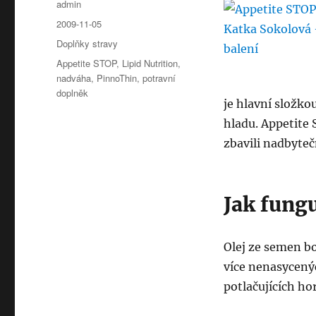
Autor:
admin
Publikováno:
2009-11-05
Rubriky:
Doplňky stravy
Štítky:
Appetite STOP
,
Lipid Nutrition
,
nadváha
,
PinnoThin
,
potravní
doplněk
je hlavní složko
hladu. Appetite 
zbavili nadbyteč
Jak fung
Olej ze semen bo
více nenasycený
potlačujících h