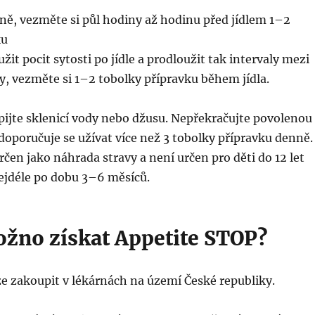
éně, vezměte si půl hodiny až hodinu před jídlem 1–2
ku
žit pocit sytosti po jídle a prodloužit tak intervaly mezi
ly, vezměte si 1–2 tobolky přípravku během jídla.
pijte sklenicí vody nebo džusu. Nepřekračujte povolenou
oporučuje se užívat více než 3 tobolky přípravku denně.
rčen jako náhrada stravy a není určen pro děti do 12 let
ejdéle po dobu 3–6 měsíců.
ožno získat Appetite STOP?
e zakoupit v lékárnách na území České republiky.