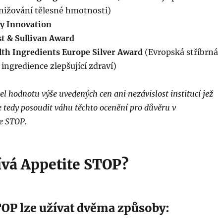
snižování tělesné hmotnosti)
y Innovation
st & Sullivan Award
lth Ingredients Europe Silver Award
(Evropská stříbrná
ingredience zlepšující zdraví)
hodnotu výše uvedených cen ani nezávislost institucí jež
ze tedy posoudit váhu těchto ocenění pro důvěru v
e STOP.
ívá Appetite STOP?
TOP lze užívat dvěma způsoby: