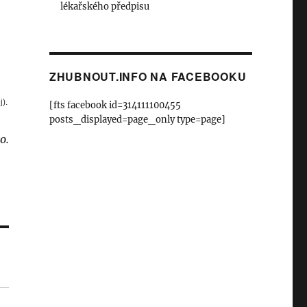
lékařského předpisu
ZHUBNOUT.INFO NA FACEBOOKU
j).
[fts facebook id=314111100455
posts_displayed=page_only type=page]
o.