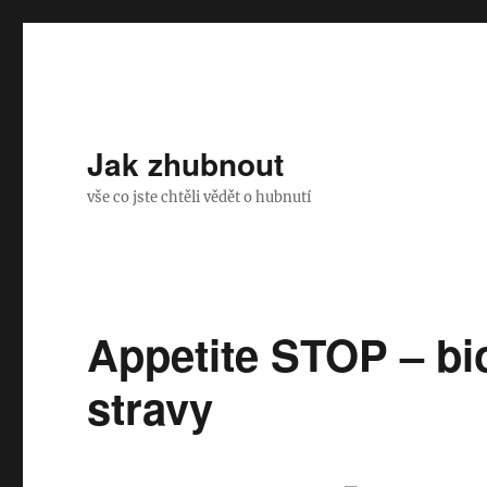
Jak zhubnout
vše co jste chtěli vědět o hubnutí
Appetite STOP – bi
stravy