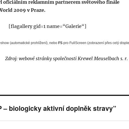
yl oficiálním reklamním partnerem světového finále
 World 2009 v Praze.
[flagallery gid=1 name=“Galerie“]
eshow (automatické prohlížení), nebo
FS
pro FullScreen (zobrazení přes celý disple
Zdroj: webové stránky společnosti Krewel Meuselbach s. r. 
– biologicky aktivní doplněk stravy”