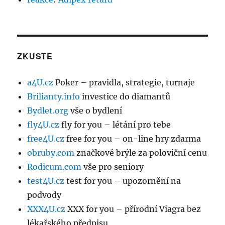
ZKUSTE
a4U.cz
Poker – pravidla, strategie, turnaje
Brilianty.info
investice do diamantů
Bydlet.org
vše o bydlení
fly4U.cz
fly for you – létání pro tebe
free4U.cz
free for you – on-line hry zdarma
obruby.com
značkové brýle za poloviční cenu
Rodicum.com
vše pro seniory
test4U.cz
test for you – upozornění na
podvody
XXX4U.cz
XXX for you – přírodní Viagra bez
lékařského předpisu