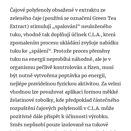
Čajové polyfenoly obsažené v extraktu ze
zeleného čaje (používá se označení Green Tea
Extract) stimulují „spalování“ neuloženého
tuku, vhodně tak doplňují účinek C.L.A., která
zpomalením procesu ukládání zvyšuje nabídku
tuku ke „spálení“. Protože proces přeměny
tuku na energii neprobíhá náhodně, ale je v
organismu pečlivě kontrolován a řízen, musí
být nutně vytvořena poptávka po energii,
nejlépe pravidelnou fyzickou aktivitou. Za velmi
vhodnou lze považovat aplikaci formou měkké
želatinové tobolky, kde předpoklad částečného
rozpuštění čajových polyfenolů v C.L.A. může
pozitivně dále přispět k účinnosti výrobku.
Směs nepůsobí pouze izolovaně na tukové