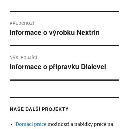
Navigace
PŘEDCHOZÍ
pro
Informace o výrobku Nextrin
Předchozí
příspěvek:
příspěvek
NÁSLEDUJÍCÍ
Informace o přípravku Dialevel
Následující
příspěvek:
NAŠE DALŠÍ PROJEKTY
Domácí práce
možnosti a nabídky práce na