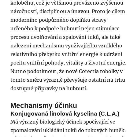
koloběhu, což je většinou provázeno zvýšenou
náročností, disciplínou a únavou. Proto je cílem
moderního podpůrného doplňku stravy
určeného k podpoře hubnutí nejen stimulace
procesu uvolňování a spalování tuků, ale také
nalezení mechanismu využívajícího vzniklého
relativního přebytku vnitřní energie k udržení
pocitu vnitřní pohody, vitality a životní energie.
Nutno podotknout, že nové Corectia tobolky v
tomto směru výrazně převyšuje ostatní na trhu
dostupné přípravky na hubnutí.
Mechanismy účinku
Konjugovaná linolová kyselina (C.L.A.)
Má výrazný biologický účinek spočívající ve
zpomalování ukládání tuků do tukových buněk.