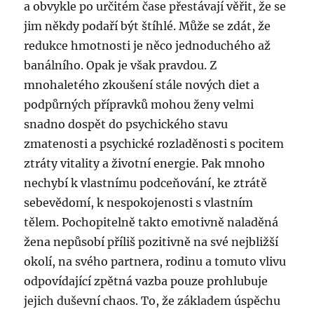
a obvykle po určitém čase přestávají věřit, že se
jim někdy podaří být štíhlé. Může se zdát, že
redukce hmotnosti je něco jednoduchého až
banálního. Opak je však pravdou. Z
mnohaletého zkoušení stále nových diet a
podpůrných přípravků mohou ženy velmi
snadno dospět do psychického stavu
zmatenosti a psychické rozladěnosti s pocitem
ztráty vitality a životní energie. Pak mnoho
nechybí k vlastnímu podceňování, ke ztrátě
sebevědomí, k nespokojenosti s vlastním
tělem. Pochopitelně takto emotivně naladěná
žena nepůsobí příliš pozitivně na své nejbližší
okolí, na svého partnera, rodinu a tomuto vlivu
odpovídající zpětná vazba pouze prohlubuje
jejich duševní chaos. To, že základem úspěchu