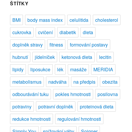
ŠTÍTKY
BMI
body mass index
celulitida
cholesterol
cukrovka
cvičení
diabetik
dieta
doplněk stravy
fitness
formování postavy
hubnutí
jídelníček
ketonová dieta
lecitin
lipidy
liposukce
lék
masáže
MERIDIA
metabolismus
nadváha
na předpis
obezita
odbourávání tuku
pokles hmotnosti
posilovna
potraviny
potravní doplněk
proteinová dieta
redukce hmotnosti
regulování hmotnosti
Simply You
snížování váhy
Soigner