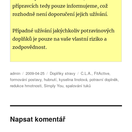
přípravcích tedy pouze informujeme, což
rozhodně není doporučení jejich užívání.
Případné užívání jakýchkoliv potravinových
doplňků je pouze na vaše vlastní riziko a
zodpovědnost.
Autor:
Publikováno:
Rubriky:
Štítky:
admin
2009-04-25
Doplňky stravy
C.L.A.
,
FitActive
,
formování postavy
,
hubnutí
,
kyselina linolová
,
potravní doplněk
,
redukce hmotnosti
,
Simply You
,
spalování tuků
Napsat komentář