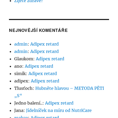
Žijete zdravě?
NEJNOVĚJŠÍ KOMENTÁŘE
admin
:
Adipex retard
admin
:
Adipex retard
Glaukom
:
Adipex retard
ano
:
Adipex retard
simik
:
Adipex retard
adipex
:
Adipex retard
Tlusťoch
:
Hubněte hlavou – METODA PĚTI
„S“
Jedno balení..
:
Adipex retard
Jana
:
Jídelníček na míru od NutriCare
reakce
:
Adipex retard