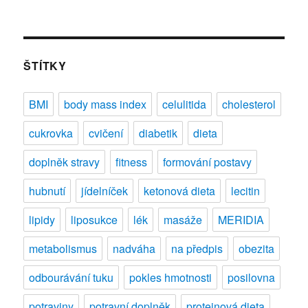
text
s
názvem
Jak
se
ŠTÍTKY
tvoří
celulitida?
BMI
body mass index
celulitida
cholesterol
cukrovka
cvičení
diabetik
dieta
doplněk stravy
fitness
formování postavy
hubnutí
jídelníček
ketonová dieta
lecitin
lipidy
liposukce
lék
masáže
MERIDIA
metabolismus
nadváha
na předpis
obezita
odbourávání tuku
pokles hmotnosti
posilovna
potraviny
potravní doplněk
proteinová dieta