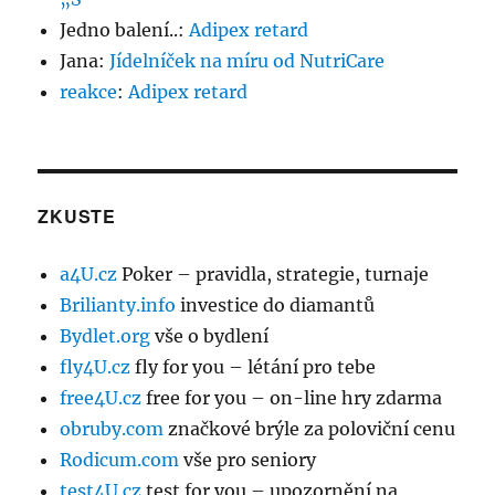
Jedno balení..
:
Adipex retard
Jana
:
Jídelníček na míru od NutriCare
reakce
:
Adipex retard
ZKUSTE
a4U.cz
Poker – pravidla, strategie, turnaje
Brilianty.info
investice do diamantů
Bydlet.org
vše o bydlení
fly4U.cz
fly for you – létání pro tebe
free4U.cz
free for you – on-line hry zdarma
obruby.com
značkové brýle za poloviční cenu
Rodicum.com
vše pro seniory
test4U.cz
test for you – upozornění na