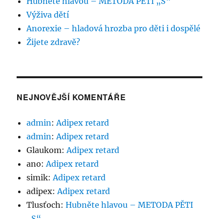
Hubněte hlavou – METODA PĚTI „S“
Výživa dětí
Anorexie – hladová hrozba pro děti i dospělé
Žijete zdravě?
NEJNOVĚJŠÍ KOMENTÁŘE
admin
:
Adipex retard
admin
:
Adipex retard
Glaukom
:
Adipex retard
ano
:
Adipex retard
simik
:
Adipex retard
adipex
:
Adipex retard
Tlusťoch
:
Hubněte hlavou – METODA PĚTI
„S“