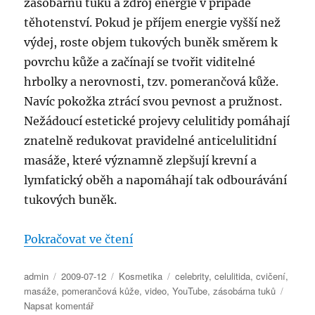
zásobárnu tuků a zdroj energie v případě
těhotenství. Pokud je příjem energie vyšší než
výdej, roste objem tukových buněk směrem k
povrchu kůže a začínají se tvořit viditelné
hrbolky a nerovnosti, tzv. pomerančová kůže.
Navíc pokožka ztrácí svou pevnost a pružnost.
Nežádoucí estetické projevy celulitidy pomáhají
znatelně redukovat pravidelné anticelulitidní
masáže, které významně zlepšují krevní a
lymfatický oběh a napomáhají tak odbourávání
tukových buněk.
„Jak se tvoří celulitida?“
Pokračovat ve čtení
Autor:
Publikováno:
Rubriky:
Štítky:
admin
2009-07-12
Kosmetika
celebrity
,
celulitida
,
cvičení
,
masáže
,
pomerančová kůže
,
video
,
YouTube
,
zásobárna tuků
pro
Napsat komentář