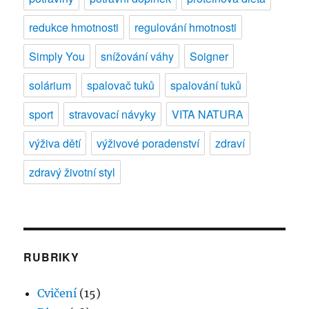
redukce hmotnosti
regulování hmotnosti
Simply You
snížování váhy
Soigner
solárium
spalovač tuků
spalování tuků
sport
stravovací návyky
VITA NATURA
výživa dětí
výživové poradenství
zdraví
zdravý životní styl
RUBRIKY
Cvičení
(15)