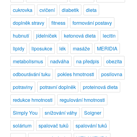
cukrovka
cvičení
diabetik
dieta
doplněk stravy
fitness
formování postavy
hubnutí
jídelníček
ketonová dieta
lecitin
lipidy
liposukce
lék
masáže
MERIDIA
metabolismus
nadváha
na předpis
obezita
odbourávání tuku
pokles hmotnosti
posilovna
potraviny
potravní doplněk
proteinová dieta
redukce hmotnosti
regulování hmotnosti
Simply You
snížování váhy
Soigner
solárium
spalovač tuků
spalování tuků