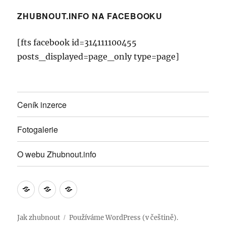
ZHUBNOUT.INFO NA FACEBOOKU
[fts facebook id=314111100455
posts_displayed=page_only type=page]
Ceník inzerce
Fotogalerie
O webu Zhubnout.info
Ceník
Fotogalerie
O
inzerce
webu
Zhubnout.info
Jak zhubnout
Používáme WordPress (v češtině).