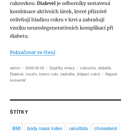
cukrovkou.
Dialevel
je odborníky sestavená
kombinace aktivních látek, které příznivě
ovlivňují hladinu cukru v krvi a zabraňují
vzniku neurodegenerativních komplikací při
diabetu.
„Informace o přípravku Dialevel
Pokračovat ve čtení
Autor:
Publikováno:
Rubriky:
Štítky:
admin
2009-05-02
Doplňky stravy
cukrovka
,
diabetik
,
Dialevel
,
inzulín
,
krevní cukr
,
nadváha
,
štěpení cukrů
Napsat
pro
komentář
text
s
názvem
Informace
o
ŠTÍTKY
přípravku
Dialevel
BMI
body mass index
celulitida
cholesterol