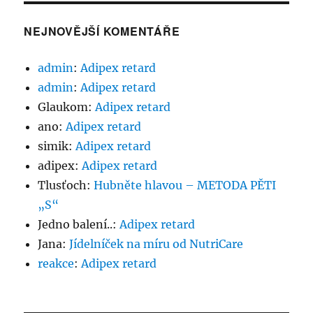
NEJNOVĚJŠÍ KOMENTÁŘE
admin
:
Adipex retard
admin
:
Adipex retard
Glaukom
:
Adipex retard
ano
:
Adipex retard
simik
:
Adipex retard
adipex
:
Adipex retard
Tlusťoch
:
Hubněte hlavou – METODA PĚTI
„S“
Jedno balení..
:
Adipex retard
Jana
:
Jídelníček na míru od NutriCare
reakce
:
Adipex retard