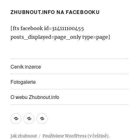
ZHUBNOUT.INFO NA FACEBOOKU
[fts facebook id=314111100455
posts_displayed=page_only type=page]
Ceník inzerce
Fotogalerie
O webu Zhubnout.info
Ceník
Fotogalerie
O
inzerce
webu
Zhubnout.info
Jak zhubnout
Používáme WordPress (v češtině).