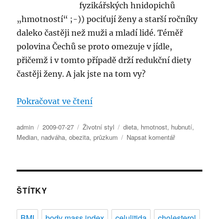
fyzikářských hnidopichů
„hmotností“ ;-)) pociťují ženy a starší ročníky
daleko častěji než muži a mladí lidé. Téměř
polovina Čechů se proto omezuje v jídle,
přičemž i v tomto případě drží redukční diety
častěji ženy. A jak jste na tom vy?
„V Česku mají problémy s hmotn
Pokračovat ve čtení
Autor:
Publikováno:
Rubriky:
Štítky:
admin
2009-07-27
Životní styl
dieta
,
hmotnost
,
hubnutí
,
pro
Median
,
nadváha
,
obezita
,
průzkum
Napsat komentář
text
s
názvem
V
Česku
ŠTÍTKY
mají
problémy
BMI
body mass index
celulitida
cholesterol
s