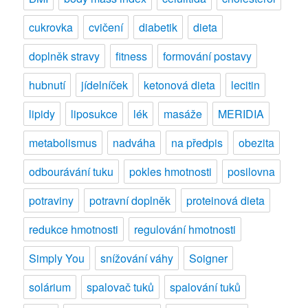
hmotností
cukrovka
cvičení
diabetik
dieta
hlavně
ženy
doplněk stravy
fitness
formování postavy
hubnutí
jídelníček
ketonová dieta
lecitin
lipidy
liposukce
lék
masáže
MERIDIA
metabolismus
nadváha
na předpis
obezita
odbourávání tuku
pokles hmotnosti
posilovna
potraviny
potravní doplněk
proteinová dieta
redukce hmotnosti
regulování hmotnosti
Simply You
snížování váhy
Soigner
solárium
spalovač tuků
spalování tuků