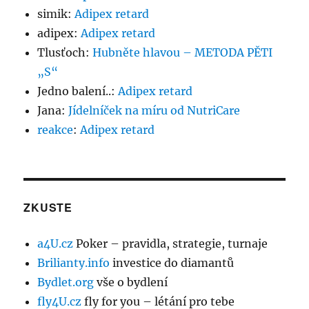
simik
:
Adipex retard
adipex
:
Adipex retard
Tlusťoch
:
Hubněte hlavou – METODA PĚTI
„S“
Jedno balení..
:
Adipex retard
Jana
:
Jídelníček na míru od NutriCare
reakce
:
Adipex retard
ZKUSTE
a4U.cz
Poker – pravidla, strategie, turnaje
Brilianty.info
investice do diamantů
Bydlet.org
vše o bydlení
fly4U.cz
fly for you – létání pro tebe