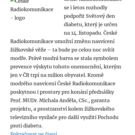
se i letos rozhodly
podpořit Světový den
diabetu, který je určen
na 14. listopadu. České
Radiokomunikace umožní změnu nasvícení
žižkovské věže – ta bude po celou noc svítit
modře. Právě modrá barva se stala symbolem
prevence výskytu tohoto onemocnění, kterým
jen v ČR trpí na milion obyvatel. Kromě
modrého nasvícení České Radiokomunikace
poskytnou i prostory pro konání přednášky
Prof. MUDr. Michala Anděla, CSc., garanta
projektu, a prostranství kolem žižkovského
televizního vysílače pro další využití Pochodu
proti diabetu.
„České Radiokomunikace modře r
Pokračovat ve čtení