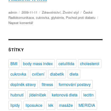
Autor:
Publikováno:
Rubriky:
Štítky:
admin
2009-11-11
Zdravotnictví
,
Životní styl
České
Radiokomunikace
,
cukrovka
,
glykémie
,
Pochod proti diabetu
pro
Napsat komentář
text
s
názvem
České
Radiokomunikace
ŠTÍTKY
modře
rozsvítí
BMI
body mass index
celulitida
cholesterol
žižkovskou
věž
cukrovka
cvičení
diabetik
dieta
na
podporu
doplněk stravy
fitness
formování postavy
Světového
dne
hubnutí
jídelníček
ketonová dieta
lecitin
diabetu
lipidy
liposukce
lék
masáže
MERIDIA