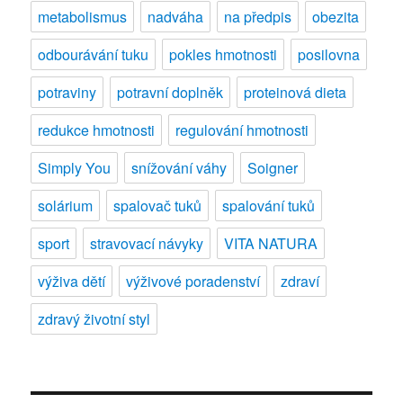
metabolismus
nadváha
na předpis
obezita
odbourávání tuku
pokles hmotnosti
posilovna
potraviny
potravní doplněk
proteinová dieta
redukce hmotnosti
regulování hmotnosti
Simply You
snížování váhy
Soigner
solárium
spalovač tuků
spalování tuků
sport
stravovací návyky
VITA NATURA
výživa dětí
výživové poradenství
zdraví
zdravý životní styl