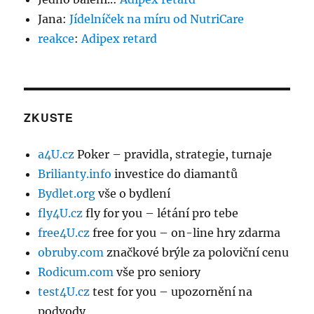
Jana
:
Jídelníček na míru od NutriCare
reakce
:
Adipex retard
ZKUSTE
a4U.cz
Poker – pravidla, strategie, turnaje
Brilianty.info
investice do diamantů
Bydlet.org
vše o bydlení
fly4U.cz
fly for you – létání pro tebe
free4U.cz
free for you – on-line hry zdarma
obruby.com
značkové brýle za poloviční cenu
Rodicum.com
vše pro seniory
test4U.cz
test for you – upozornění na
podvody