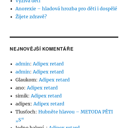
Výživa dětí
Anorexie – hladová hrozba pro děti i dospělé
Žijete zdravě?
NEJNOVĚJŠÍ KOMENTÁŘE
admin
:
Adipex retard
admin
:
Adipex retard
Glaukom
:
Adipex retard
ano
:
Adipex retard
simik
:
Adipex retard
adipex
:
Adipex retard
Tlusťoch
:
Hubněte hlavou – METODA PĚTI
„S“
Jedno balení..
:
Adipex retard