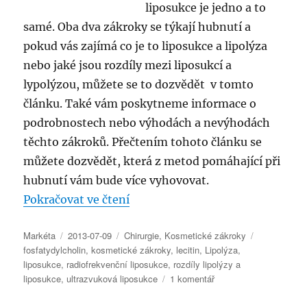
liposukce je jedno a to
samé. Oba dva zákroky se týkají hubnutí a
pokud vás zajímá co je to liposukce a lipolýza
nebo jaké jsou rozdíly mezi liposukcí a
lypolýzou, můžete se to dozvědět v tomto
článku. Také vám poskytneme informace o
podrobnostech nebo výhodách a nevýhodách
těchto zákroků. Přečtením tohoto článku se
můžete dozvědět, která z metod pomáhající při
hubnutí vám bude více vyhovovat.
„Lipolýza a liposukce – výhody
Pokračovat ve čtení
Autor:
Publikováno:
Rubriky:
Štítky:
Markéta
2013-07-09
Chirurgie
,
Kosmetické zákroky
fosfatydylcholin
,
kosmetické zákroky
,
lecitin
,
Lipolýza
,
liposukce
,
radiofrekvenční liposukce
,
rozdíly lipolýzy a
u
liposukce
,
ultrazvuková liposukce
1 komentář
textu
s