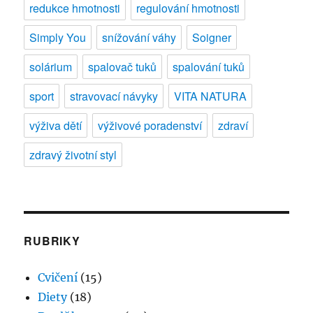
redukce hmotnosti
regulování hmotnosti
Simply You
snížování váhy
Soigner
solárium
spalovač tuků
spalování tuků
sport
stravovací návyky
VITA NATURA
výživa dětí
výživové poradenství
zdraví
zdravý životní styl
RUBRIKY
Cvičení
(15)
Diety
(18)