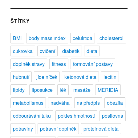
názvem
Lipolýza
a
ŠTÍTKY
liposukce
–
BMI
body mass index
celulitida
cholesterol
výhody
a
cukrovka
cvičení
diabetik
dieta
nevýhody
doplněk stravy
fitness
formování postavy
hubnutí
jídelníček
ketonová dieta
lecitin
lipidy
liposukce
lék
masáže
MERIDIA
metabolismus
nadváha
na předpis
obezita
odbourávání tuku
pokles hmotnosti
posilovna
potraviny
potravní doplněk
proteinová dieta