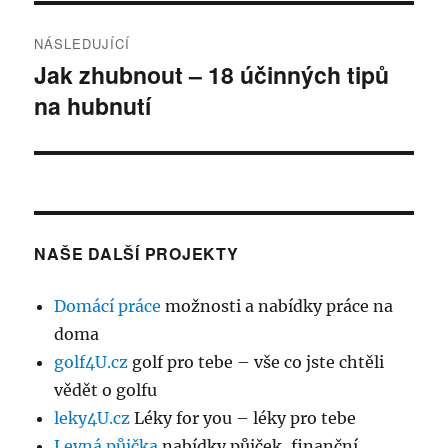
NÁSLEDUJÍCÍ
Jak zhubnout – 18 účinných tipů
Následující
na hubnutí
příspěvek:
NAŠE DALŠÍ PROJEKTY
Domácí práce
možnosti a nabídky práce na
doma
golf4U.cz
golf pro tebe – vše co jste chtěli
vědět o golfu
leky4U.cz
Léky for you – léky pro tebe
Levná půjčka
nabídky půjček, finanční