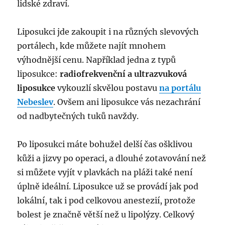
lidské zdraví.
Liposukci jde zakoupit i na různých slevových
portálech, kde můžete najít mnohem
výhodnější cenu. Například jedna z typů
liposukce:
radiofrekvenční a ultrazvuková
liposukce
vykouzlí skvělou postavu
na portálu
Nebeslev
. Ovšem ani liposukce vás nezachrání
od nadbytečných tuků navždy.
Po liposukci máte bohužel delší čas ošklivou
kůži a jizvy po operaci, a dlouhé zotavování než
si můžete vyjít v plavkách na pláži také není
úplně ideální. Liposukce už se provádí jak pod
lokální, tak i pod celkovou anestezií, protože
bolest je značně větší než u lipolýzy. Celkový