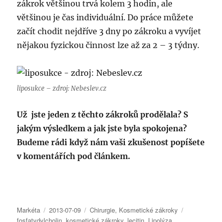
zákrok většinou trvá kolem 3 hodin, ale
většinou je čas individuální. Do práce můžete
začít chodit nejdříve 3 dny po zákroku a vyvíjet
nějakou fyzickou činnost lze až za 2 – 3 týdny.
liposukce – zdroj: Nebeslev.cz
Už jste jeden z těchto zákroků prodělala? S
jakým výsledkem a jak jste byla spokojena?
Budeme rádi když nám vaši zkušenost popíšete
v komentářích pod článkem.
Autor:
Publikováno:
Rubriky:
Štítky:
Markéta
2013-07-09
Chirurgie
,
Kosmetické zákroky
fosfatydylcholin
,
kosmetické zákroky
,
lecitin
,
Lipolýza
,