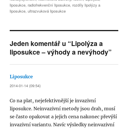
liposukce
,
radiofrekvenční liposukce
,
rozdíly lipolýzy a
liposukce
,
ultrazvuková liposukce
Jeden komentář u “Lipolýza a
liposukce – výhody a nevýhody”
Liposukce
napsal:
2014-01-14 (09:54)
Co na plat, nejefektivnější je invazivní
liposukce. Neinvazivní metody jsou drah, musí
se často opakovat a jejich cena nakonec převýší
invazivní variantu. Navíc výsledky neinvazivní