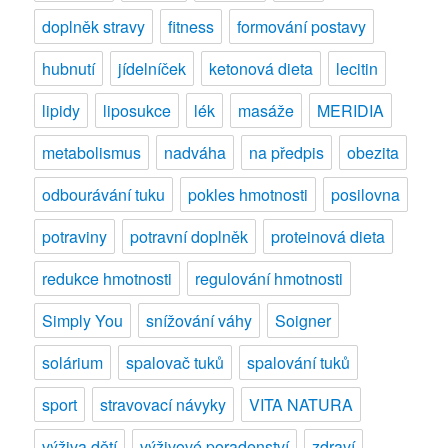
doplněk stravy
fitness
formování postavy
hubnutí
jídelníček
ketonová dieta
lecitin
lipidy
liposukce
lék
masáže
MERIDIA
metabolismus
nadváha
na předpis
obezita
odbourávání tuku
pokles hmotnosti
posilovna
potraviny
potravní doplněk
proteinová dieta
redukce hmotnosti
regulování hmotnosti
Simply You
snížování váhy
Soigner
solárium
spalovač tuků
spalování tuků
sport
stravovací návyky
VITA NATURA
výživa dětí
výživové poradenství
zdraví