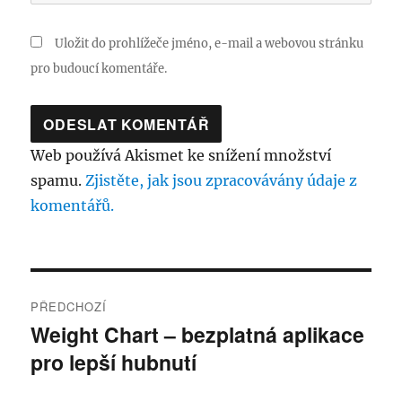
Uložit do prohlížeče jméno, e-mail a webovou stránku
pro budoucí komentáře.
Web používá Akismet ke snížení množství
spamu.
Zjistěte, jak jsou zpracovávány údaje z
komentářů.
Navigace
PŘEDCHOZÍ
pro
Weight Chart – bezplatná aplikace
Předchozí
pro lepší hubnutí
příspěvek:
příspěvek