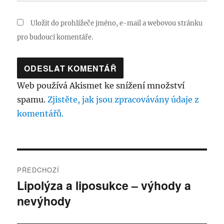
Uložit do prohlížeče jméno, e-mail a webovou stránku
pro budoucí komentáře.
Web používá Akismet ke snížení množství
spamu.
Zjistěte, jak jsou zpracovávány údaje z
komentářů.
Navigace
PŘEDCHOZÍ
pro
Lipolýza a liposukce – výhody a
Předchozí
nevýhody
příspěvek:
příspěvek