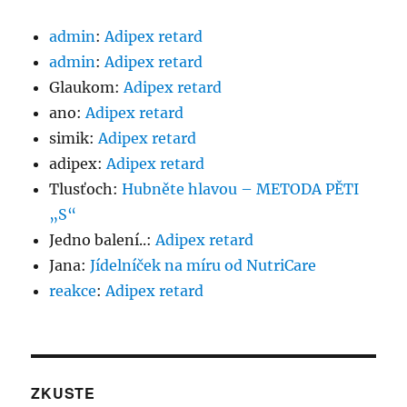
admin
:
Adipex retard
admin
:
Adipex retard
Glaukom
:
Adipex retard
ano
:
Adipex retard
simik
:
Adipex retard
adipex
:
Adipex retard
Tlusťoch
:
Hubněte hlavou – METODA PĚTI
„S“
Jedno balení..
:
Adipex retard
Jana
:
Jídelníček na míru od NutriCare
reakce
:
Adipex retard
ZKUSTE