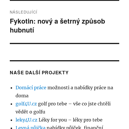
NÁSLEDUJÍCÍ
Fykotin: nový a šetrný způsob
Následující
hubnutí
příspěvek:
NAŠE DALŠÍ PROJEKTY
Domácí práce
možnosti a nabídky práce na
doma
golf4U.cz
golf pro tebe – vše co jste chtěli
vědět o golfu
leky4U.cz
Léky for you – léky pro tebe
Levná půjčka
nabídky půjček, finanční