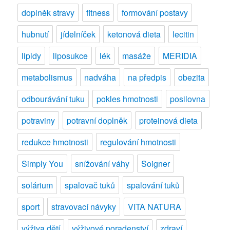
doplněk stravy
fitness
formování postavy
hubnutí
jídelníček
ketonová dieta
lecitin
lipidy
liposukce
lék
masáže
MERIDIA
metabolismus
nadváha
na předpis
obezita
odbourávání tuku
pokles hmotnosti
posilovna
potraviny
potravní doplněk
proteinová dieta
redukce hmotnosti
regulování hmotnosti
Simply You
snížování váhy
Soigner
solárium
spalovač tuků
spalování tuků
sport
stravovací návyky
VITA NATURA
výživa dětí
výživové poradenství
zdraví