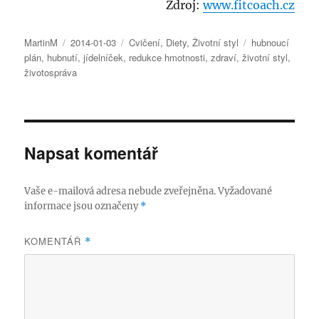
Zdroj:
www.fitcoach.cz
Autor:
Publikováno:
Rubriky:
Štítky:
MartinM
2014-01-03
Cvičení
,
Diety
,
Životní styl
hubnoucí
plán
,
hubnutí
,
jídelníček
,
redukce hmotnosti
,
zdraví
,
životní styl
,
životospráva
Napsat komentář
Vaše e-mailová adresa nebude zveřejněna.
Vyžadované
informace jsou označeny
*
KOMENTÁŘ
*