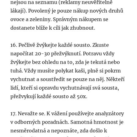
nejsou na seznamu (reklamy neuvěřitelně
lákají). Povolený je pouze nákup nových druhů
ovoce a zeleniny. Správným nákupem se
dostanete blíže k cíli jak zhubnout.
16. Pečlivě žvýkejte každé sousto. Zkuste
napočítat 20-30 přežvýknutí. Potravu vždy
žvýkejte bez ohledu na to, zda je tekutá nebo
tuhá. Vždy musíte polykat kaši, plně si pokrm
vychutnat a soustředit se pouze na něj. Někteří
lidí, kteří si opravdu vychutnávají svá sousta,
přežvykují každé sousto až 50x.
17. Nevažte se. K vážení používejte analyzátory
v odborných poradnách. Samotná hmotnost je
nesměrodatná a nepoznáte, zda došlo k