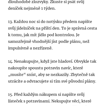
dlouhodobé zlozvyky. Zkuste si psát svůj
deníček nejméně 1 týden.
13. Každou noc si do notýsku předem napište
svůj jídelníček na příští den. To je správná cesta
k tomu, jak mít jídlo pod kontrolou. Je
samozřejmě vhodnější jíst podle plánu, než
impulsivně a nezřízeně.
14. Nenakupujte, když jste hladoví. Obvykle tak
nakoupíte spoustu potravin navíc, které
„musíte“ sníst, aby se nezkazily. Zbytečně tak
utrácíte a odvracujete si tím své původní plány.
15. Před každým nákupem si napište svůj
lísteček s potravinami. Nekupujte věci, které