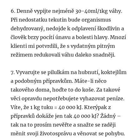
6. Denně vypijte nejméně 30-40ml/1kg váhy.
Při nedostatku tekutin bude organismus
dehydrovaný, nedojde k odplavení škodlivin a
člověk brzy pocítí únavu a bolesti hlavy. Mnozí
klienti mi potvrdili, že s vydatným pitným
režimem redukovali váhu daleko snadněji.
7. Vyvarujte se pilulkám na hubnutí, koktejlům
a podobným přípravkům. Máte-li něco
takového doma, hoďte to do koše. Za takové
věci opravdu nepotřebujete vyhazovat peníze.
Víte, že 1 kg tuku = 40 000 kJ. Kterýpak z
přípravků dokáže jen tak 40 000 kJ? Žádný –
tak na to prosím nevěřte a snažte se raději
měnit svoji životosprávu a věnovat se pohybu.