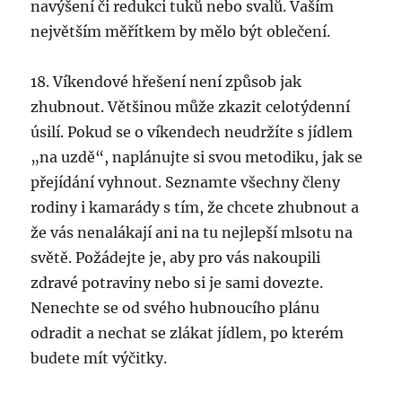
navýšení či redukci tuků nebo svalů. Vaším
největším měřítkem by mělo být oblečení.
18. Víkendové hřešení není způsob jak
zhubnout. Většinou může zkazit celotýdenní
úsilí. Pokud se o víkendech neudržíte s jídlem
„na uzdě“, naplánujte si svou metodiku, jak se
přejídání vyhnout. Seznamte všechny členy
rodiny i kamarády s tím, že chcete zhubnout a
že vás nenalákají ani na tu nejlepší mlsotu na
světě. Požádejte je, aby pro vás nakoupili
zdravé potraviny nebo si je sami dovezte.
Nenechte se od svého hubnoucího plánu
odradit a nechat se zlákat jídlem, po kterém
budete mít výčitky.