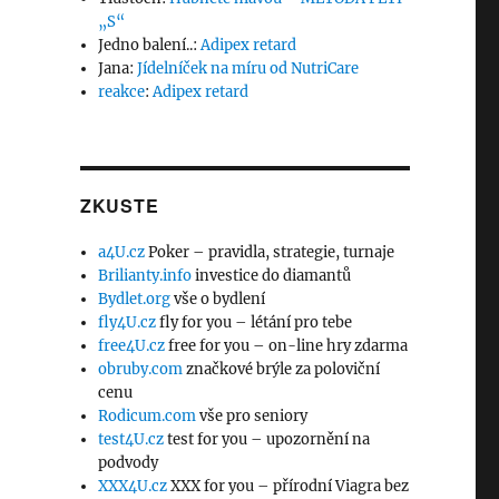
„S“
o
Jedno balení..
:
Adipex retard
Jana
:
Jídelníček na míru od NutriCare
reakce
:
Adipex retard
ZKUSTE
a4U.cz
Poker – pravidla, strategie, turnaje
Brilianty.info
investice do diamantů
Bydlet.org
vše o bydlení
fly4U.cz
fly for you – létání pro tebe
free4U.cz
free for you – on-line hry zdarma
obruby.com
značkové brýle za poloviční
cenu
Rodicum.com
vše pro seniory
test4U.cz
test for you – upozornění na
podvody
XXX4U.cz
XXX for you – přírodní Viagra bez