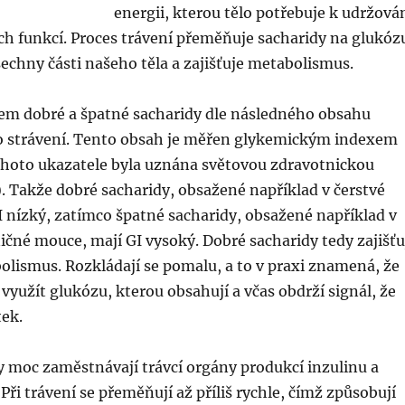
energii, kterou tělo potřebuje k udržová
ch funkcí. Proces trávení přeměňuje sacharidy na glukóz
šechny části našeho těla a zajišťuje metabolismus.
em dobré a špatné sacharidy dle následného obsahu
po strávení. Tento obsah je měřen glykemickým indexem
ohoto ukazatele byla uznána světovou zdravotnickou
. Takže dobré sacharidy, obsažené například v čerstvé
I nízký, zatímco špatné sacharidy, obsažené například v
ičné mouce, mají GI vysoký. Dobré sacharidy tedy zajišťu
lismus. Rozkládají se pomalu, a to v praxi znamená, že
 využít glukózu, kterou obsahují a včas obdrží signál, že
tek.
y moc zaměstnávají trávcí orgány produkcí inzulinu a
Při trávení se přeměňují až příliš rychle, čímž způsobují