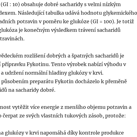
 (GI : 10) obsahuje dobré sacharidy s velmi nízkým
exem. Následující tabulka udává hodnotu glykemickéh
adních potravin v poměru ke glukóze (GI = 100). Je totiž
 glukóza je konečným výsledkem trávení sacharidů
travinách.
vědeckém rozlišení dobrých a špatných sacharidů je
í přípravku Fykotinu. Tento výrobek nabízí výhodu v
a udržení normální hladiny glukózy v krvi.
by působením preparátu Fykotin docházelo k přeměně
idů na sacharidy dobré.
nost vytěžit více energie z menšího objemu potravin a
 čerpat ze svých vlastních tukových zásob, protože:
ina glukózy v krvi napomáhá díky kontrole produkce