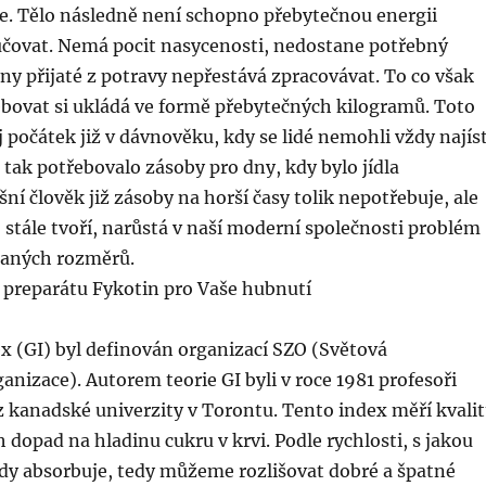
e. Tělo následně není schopno přebytečnou energii
lučovat. Nemá pocit nasycenosti, nedostane potřebný
viny přijaté z potravy nepřestává zpracovávat. To co však
bovat si ukládá ve formě přebytečných kilogramů. Toto
 počátek již v dávnověku, kdy se lidé nemohli vždy najís
o tak potřebovalo zásoby pro dny, kdy bylo jídla
ní člověk již zásoby na horší časy tolik nepotřebuje, ale
lo stále tvoří, narůstá v naší moderní společnosti problém
daných rozměrů.
 preparátu Fykotin pro Vaše hubnutí
x (GI) byl definován organizací SZO (Světová
anizace). Autorem teorie GI byli v roce 1981 profesoři
z kanadské univerzity v Torontu. Tento index měří kvali
h dopad na hladinu cukru v krvi. Podle rychlosti, s jakou
idy absorbuje, tedy můžeme rozlišovat dobré a špatné