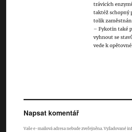
trávicích enzymů
taktéž schopný p
tolik zaměstnán
– Fykotin také p
vyhnout se stav
vede k opětovné
Napsat komentář
Vaše e-mailová adresa nebude zveřejněna.
Vyžadované in