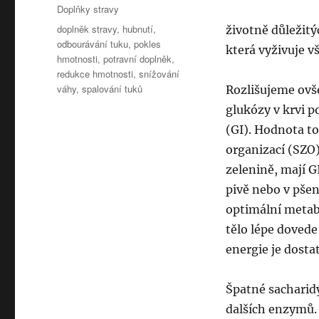
Rubriky:
Doplňky stravy
Štítky:
doplněk stravy
,
hubnutí
,
životně důležitý
odbourávání tuku
,
pokles
která vyživuje v
hmotnosti
,
potravní doplněk
,
redukce hmotnosti
,
snížování
váhy
,
spalování tuků
Rozlišujeme ovš
glukózy v krvi 
(GI). Hodnota t
organizací (SZO)
zelenině, mají G
pivě nebo v pšen
optimální metabo
tělo lépe dovede
energie je dosta
Špatné sacharid
dalších enzymů. 