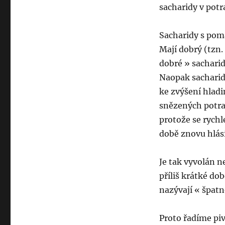
sacharidy v potr
Sacharidy s poma
Mají dobrý (tzn.
dobré » sacharid
Naopak sacharid
ke zvýšení hladi
snězených potra
protože se rychl
době znovu hlásí
Je tak vyvolán n
příliš krátké dob
nazývají « špatn
Proto řadíme piv