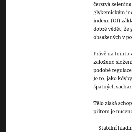
čerstvá zelenina
glykemickým ind
indexu (GI) zákl
dobré vědět, že
obsažených v po
Právě na tomto 
založeno složen
podobě regulace 
Je to, jako kdy
špatných sachar
Tělo získá schop
přitom je nuceno
– Stabilní hlad