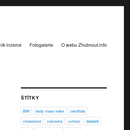
ík inzerce
Fotogalerie
O webu Zhubnout.info
ŠTÍTKY
BMI
body mass index
celulitida
cholesterol
cukrovka
cvičení
diabetik