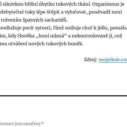
 slinivkou břišní úbytku tukových tkání. Organismus je
řebytečné tuky lépe štěpit a vylučovat, poněvadž není
 trávením špatných sacharidů.
rodlužuje pocit sytosti, čímž snižuje chuť k jídlu, pomáh
ům, kdy člověka „honí mlsná“ a nekontrolovaně jí, což
mu utváření nových tukových buněk.
Zdroj:
mojelinie.c
formace jsou označeny
*