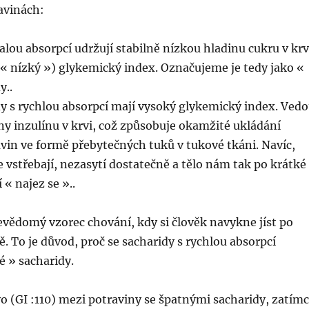
avinách:
lou absorpcí udržují stabilně nízkou hladinu cukru v krv
 « nízký ») glykemický index. Označujeme je tedy jako «
y..
y s rychlou absorpcí mají vysoký glykemický index. Ved
ny inzulínu v krvi, což způsobuje okamžité ukládání
vin ve formě přebytečných tuků v tukové tkáni. Navíc,
e vstřebají, nezasytí dostatečně a tělo nám tak po krátké
 « najez se »..
evědomý vzorec chování, kdy si člověk navykne jíst po
ě. To je důvod, proč se sacharidy s rychlou absorpcí
é » sacharidy.
o (GI :110) mezi potraviny se špatnými sacharidy, zatím