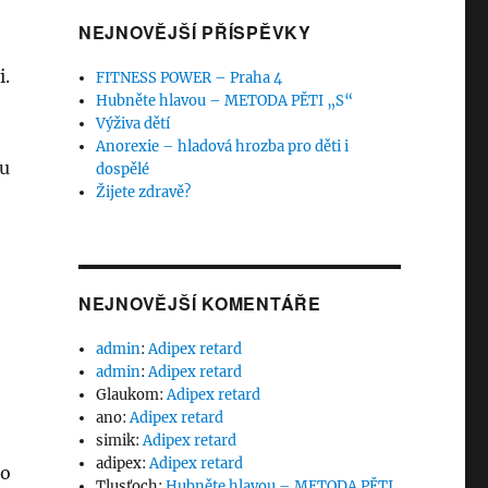
NEJNOVĚJŠÍ PŘÍSPĚVKY
i.
FITNESS POWER – Praha 4
Hubněte hlavou – METODA PĚTI „S“
Výživa dětí
Anorexie – hladová hrozba pro děti i
ou
dospělé
Žijete zdravě?
NEJNOVĚJŠÍ KOMENTÁŘE
admin
:
Adipex retard
admin
:
Adipex retard
Glaukom
:
Adipex retard
ano
:
Adipex retard
simik
:
Adipex retard
adipex
:
Adipex retard
co
Tlusťoch
:
Hubněte hlavou – METODA PĚTI