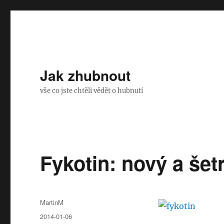
Jak zhubnout
vše co jste chtěli vědět o hubnutí
Fykotin: nový a še
Autor:
MartinM
Publikováno:
2014-01-06