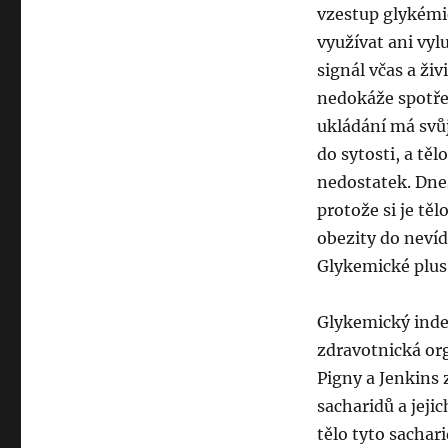
vzestup glykémi
využívat ani vy
signál včas a ži
nedokáže spotře
ukládání má svůj
do sytosti, a těl
nedostatek. Dneš
protože si je tě
obezity do neví
Glykemické plus
Glykemický inde
zdravotnická org
Pigny a Jenkins 
sacharidů a jejic
tělo tyto sachar