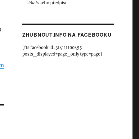
lékařského předpisu
á
ZHUBNOUT.INFO NA FACEBOOKU
[fts facebook id=314111100455
posts_displayed=page_only type=page]
om