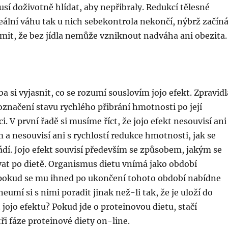
usí doživotně hlídat, aby nepřibraly. Redukcí tělesné
ální váhu tak u nich sebekontrola nekončí, nýbrž začíná
omit, že bez jídla nemůže vzniknout nadváha ani obezita.
ba si vyjasnit, co se rozumí souslovím jojo efekt.
Zpravidl
označení stavu rychlého přibrání hmotnosti po její
. V první řadě si musíme říct, že jojo efekt nesouvisí ani
a nesouvisí ani s rychlostí redukce hmotnosti, jak se
dí. Jojo efekt souvisí především se způsobem, jakým se
at po dietě. Organismus dietu vnímá jako období
okud se mu ihned po ukončení tohoto období nabídne
neumí si s nimi poradit jinak než-li tak, že je uloží do
t jojo efektu? Pokud jde o proteinovou dietu, stačí
ři fáze proteinové diety on-line.