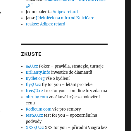
„S“
e
Jedno balení..
:
Adipex retard
Jana
:
Jídelníček na míru od NutriCare
reakce
:
Adipex retard
ZKUSTE
a4U.cz
Poker – pravidla, strategie, turnaje
Brilianty.info
investice do diamantů
Bydlet.org
vše o bydlení
fly4U.cz
fly for you – létání pro tebe
free4U.cz
free for you – on-line hry zdarma
obruby.com
značkové brýle za poloviční
cenu
Rodicum.com
vše pro seniory
:
test4U.cz
test for you – upozornění na
podvody
XXX4U.cz
XXX for you – přírodní Viagra bez