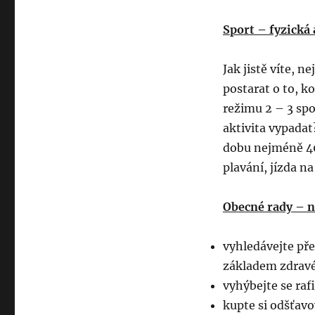
Sport – fyzická 
Jak jistě víte, n
postarat o to, k
režimu 2 – 3 spo
aktivita vypadat
dobu nejméně 40 
plavání, jízda na
Obecné rady – n
vyhledávejte pře
základem zdravé
vyhýbejte se ra
kupte si odšťavo