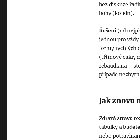
bez diskuze řad
boby (kofein).
Řešení
(od nejp
jednou pro vždy
formy rychlých 
(třtinový cukr, 
rebaudiana – ste
případě nezbytno
Jak znovu 
Zdravá strava ro
tabulky a budete
nebo potravinami