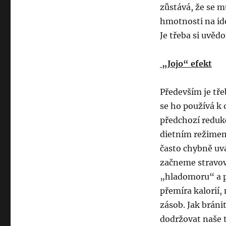
zůstává, že se m
hmotnosti na ide
Je třeba si uvěd
„Jojo“ efekt
Především je tře
se ho používá k 
předchozí redukci
dietním režimem 
často chybně uvá
začneme stravov
„hladomoru“ a p
přemíra kalorií, 
zásob. Jak bráni
dodržovat naše t