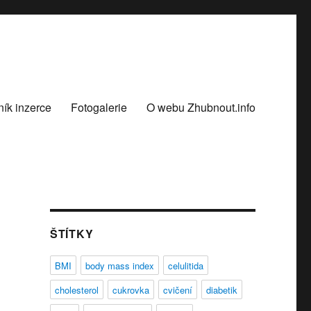
ík inzerce
Fotogalerie
O webu Zhubnout.info
ŠTÍTKY
BMI
body mass index
celulitida
cholesterol
cukrovka
cvičení
diabetik