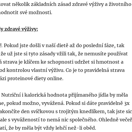
ovat několik základních zásad zdravé výživy a životního
hodnotit své možnosti.
y zdravé výživy:
ě.
Pokud jste došli v naší dietě až do poslední fáze, tak
e už jste si tyto zásady vžili tak, že nemusíte používat
á strava je klíčem ke schopnosti udržet si hmotnost a
d kontrolou vlastní výživu. Co je to pravidelná strava
ázi proteinové diety online.
. Nutriční i kalorická hodnota přijímaného jídla by měla
ne, pokud možno, vyvážená. Pokud si dáte pravidelně 3x
akončíte den svíčkovou s trojitým knedlíkem, tak jste si
, ale s vyvážeností to nemá nic společného. Ohledně veče
, že by měla být vždy lehčí než-li oběd.