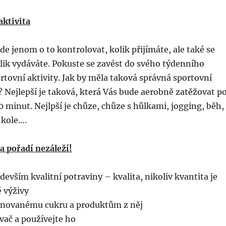
aktivita
ejde jenom o to kontrolovat, kolik přijímáte, ale také se
olik vydáváte. Pokuste se zavést do svého týdenního
rtovní aktivity. Jak by měla taková správná sportovní
? Nejlepší je taková, která Vás bude aerobně zatěžovat p
minut. Nejlpší je chůze, chůze s hůlkami, jogging, běh,
 kole….
a pořadí nezáleží!
devším kvalitní potraviny – kvalita, nikoliv kvantita je
 výživy
finovanému cukru a produktům z něj
vač a používejte ho