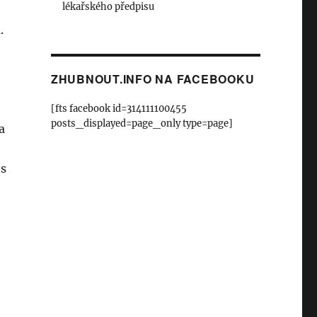
lékařského předpisu
.
ZHUBNOUT.INFO NA FACEBOOKU
[fts facebook id=314111100455
posts_displayed=page_only type=page]
a
 s