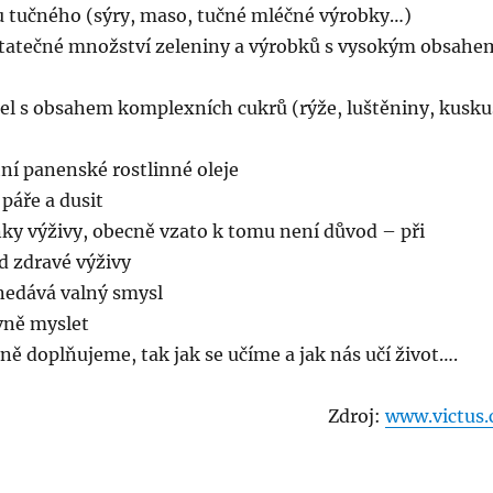
 tučného (sýry, maso, tučné mléčné výrobky…)
tatečné množství zeleniny a výrobků s vysokým obsahe
del s obsahem komplexních cukrů (rýže, luštěniny, kusku
tní panenské rostlinné oleje
 páře a dusit
ňky výživy, obecně vzato k tomu není důvod – při
d zdravé výživy
 nedává valný smysl
vně myslet
ně doplňujeme, tak jak se učíme a jak nás učí život….
Zdroj:
www.victus.