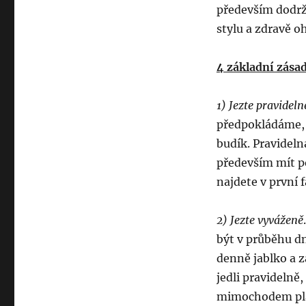
především dodrž
stylu a zdravě o
4 základní zásad
1) Jezte pravideln
předpokládáme, ž
budík. Pravideln
především mít po
najdete v první f
2) Jezte vyváženě
být v průběhu d
denně jablko a z
jedli pravidelně
mimochodem platí