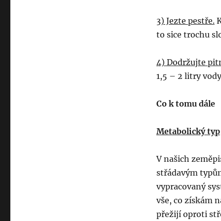
3) Jezte pestře.
K
to sice trochu sl
4) Dodržujte pit
1,5 – 2 litry vod
Co k tomu dále
Metabolický typ
V našich zeměpis
střádavým typům
vypracovaný sys
vše, co získám n
přežijí oproti 