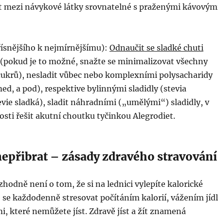
it mezi návykové látky srovnatelné s praženými kávovým
řísnějšího k nejmírnějšímu):
Odnaučit se sladké chuti
 (pokud je to možné, snažte se minimalizovat všechny
cukrů), nesladit vůbec nebo komplexními polysacharidy
med, a pod), respektive bylinnými sladidly (stevia
vie sladká), sladit náhradními („umělými“) sladidly, v
sti řešit akutní choutku tyčinkou Alegrodiet.
nepřibrat – zásady zdravého stravování
zhodně není o tom, že si na lednici vylepíte kalorické
 se každodenně stresovat počítáním kalorií, vážením jíd
, které nemůžete jíst. Zdravě jíst a žít znamená