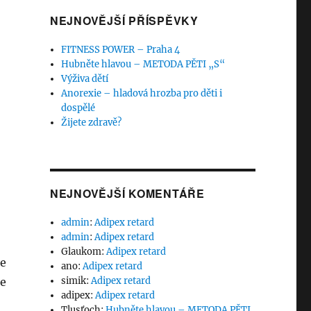
NEJNOVĚJŠÍ PŘÍSPĚVKY
FITNESS POWER – Praha 4
Hubněte hlavou – METODA PĚTI „S“
Výživa dětí
Anorexie – hladová hrozba pro děti i
dospělé
Žijete zdravě?
NEJNOVĚJŠÍ KOMENTÁŘE
admin
:
Adipex retard
admin
:
Adipex retard
Glaukom
:
Adipex retard
ce
ano
:
Adipex retard
ře
simik
:
Adipex retard
adipex
:
Adipex retard
Tlusťoch
:
Hubněte hlavou – METODA PĚTI