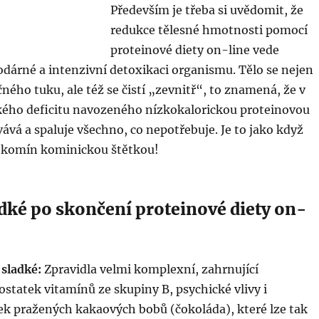
Především je třeba si uvědomit, že
redukce tělesné hmotnosti pomocí
proteinové diety on-line vede
dárné a intenzivní detoxikaci organismu. Tělo se nejen
ného tuku, ale též se čistí „zevnitř“, to znamená, že v
kého deficitu navozeného nízkokalorickou proteinovou
ává a spaluje všechno, co nepotřebuje. Je to jako když
ý komín kominickou štětkou!
adké po skončení proteinové diety on-
 sladké:
Zpravidla velmi komplexní, zahrnující
tatek vitamínů ze skupiny B, psychické vlivy i
nek pražených kakaových bobů (čokoláda), které lze tak