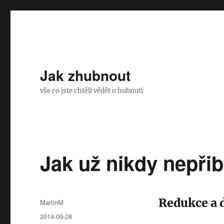
Jak zhubnout
vše co jste chtěli vědět o hubnutí
Jak už nikdy nepřib
Redukce a d
Autor:
MartinM
Publikováno:
2014-09-28