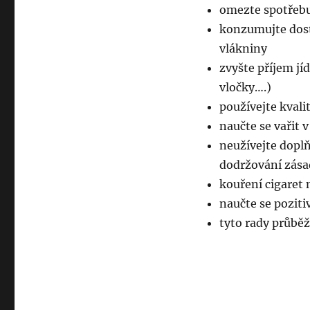
omezte spotřebu
konzumujte dos
vlákniny
zvyšte příjem jí
vločky….)
používejte kvali
naučte se vařit v
neužívejte dopl
dodržování zása
kouření cigaret
naučte se poziti
tyto rady průběž