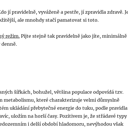
do jí pravidelně, vyváženě a pestře, jí zpravidla zdravě. J
ožitější, ale mnohdy stačí pamatovat si toto.
ný režim.
Pijte stejně tak pravidelně jako jíte, minimálně
y denně.
ných šířkách, bohužel, většina populace odpovídá tzv.
 metabolismu, které charakterizuje velmi důmyslně
tém ukládání přebytečné energie do tuku, podle pravidla
avíc, uložím na horší časy. Pozitivem je, že střádavé typy
středozemním i delší období hladomoru, nevýhodou však