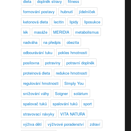
dieta
doplněk stravy
fitness
formování postavy
hubnutí
jídelníček
ketonová dieta
lecitin
lipidy
liposukce
lék
masáže
MERIDIA
metabolismus
nadváha
na předpis
obezita
odbourávání tuku
pokles hmotnosti
posilovna
potraviny
potravní doplněk
proteinová dieta
redukce hmotnosti
regulování hmotnosti
Simply You
snížování váhy
Soigner
solárium
spalovač tuků
spalování tuků
sport
stravovací návyky
VITA NATURA
výživa dětí
výživové poradenství
zdraví