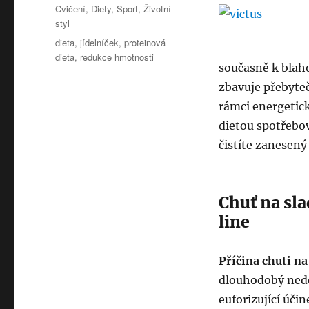
Rubriky:
Cvičení
,
Diety
,
Sport
,
Životní
styl
Štítky:
dieta
,
jídelníček
,
proteinová
dieta
,
redukce hmotnosti
současně k blaho
zbavuje přebyteč
rámci energetic
dietou spotřebov
čistíte zanesen
Chuť na sl
line
Příčina chuti na
dlouhodobý nedos
euforizující úči