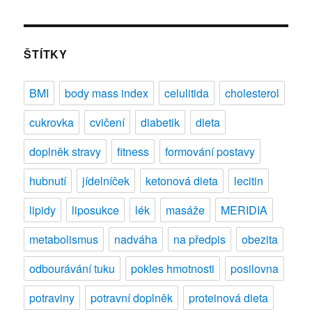
ŠTÍTKY
BMI
body mass index
celulitida
cholesterol
cukrovka
cvičení
diabetik
dieta
doplněk stravy
fitness
formování postavy
hubnutí
jídelníček
ketonová dieta
lecitin
lipidy
liposukce
lék
masáže
MERIDIA
metabolismus
nadváha
na předpis
obezita
odbourávání tuku
pokles hmotnosti
posilovna
potraviny
potravní doplněk
proteinová dieta