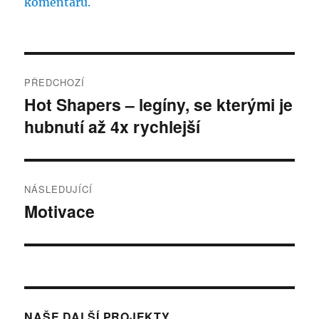
komentářů.
Navigace
PŘEDCHOZÍ
pro
Hot Shapers – legíny, se kterými je
Předchozí
hubnutí až 4x rychlejší
příspěvek:
příspěvek
NÁSLEDUJÍCÍ
Motivace
Následující
příspěvek:
NAŠE DALŠÍ PROJEKTY