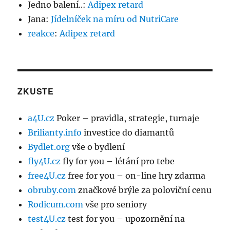
Jedno balení..
:
Adipex retard
Jana
:
Jídelníček na míru od NutriCare
reakce
:
Adipex retard
ZKUSTE
a4U.cz
Poker – pravidla, strategie, turnaje
Brilianty.info
investice do diamantů
Bydlet.org
vše o bydlení
fly4U.cz
fly for you – létání pro tebe
free4U.cz
free for you – on-line hry zdarma
obruby.com
značkové brýle za poloviční cenu
Rodicum.com
vše pro seniory
test4U.cz
test for you – upozornění na