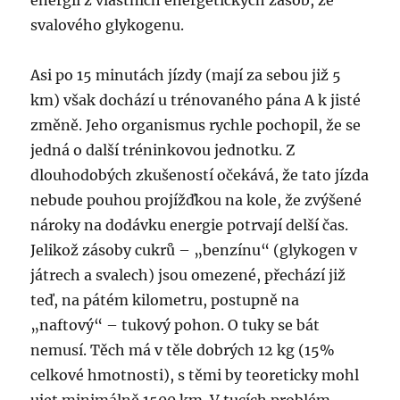
energii z vlastních energetických zásob, ze
svalového glykogenu.
Asi po 15 minutách jízdy (mají za sebou již 5
km) však dochází u trénovaného pána A k jisté
změně. Jeho organismus rychle pochopil, že se
jedná o další tréninkovou jednotku. Z
dlouhodobých zkušeností očekává, že tato jízda
nebude pouhou projížďkou na kole, že zvýšené
nároky na dodávku energie potrvají delší čas.
Jelikož zásoby cukrů – „benzínu“ (glykogen v
játrech a svalech) jsou omezené, přechází již
teď, na pátém kilometru, postupně na
„naftový“ – tukový pohon. O tuky se bát
nemusí. Těch má v těle dobrých 12 kg (15%
celkové hmotnosti), s těmi by teoreticky mohl