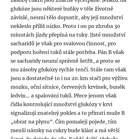
zásoby cukrů jsou značně vyčerpané. Jelikož na
glukóze jsou některé buňky v těle životně
závislé, nesmí tělo dopustit, aby její množství
nekleslo příliš nízko. Proto i on po zhruba 30
minutách jízdy přepíná na tuky. Jisté množství
sacharidů je však pro svalovou činnost, pro
podporu hoření tuků stále potřeba. Pán B však
se sacharidy neumí správně šetřit, a proto se
mu zásoby glukózy rychle tenčí. Stále tam však
jsou a dostatečně to i na 20. km stačí pro výživu
mozku, oční sítnice, červených krvinek, buněk
ledvin… a spalování tuků. Přece jenom však
čidla kontrolující množství glukózy v krvi
signalizují znatelný pokles a to přinutí muže B
„ubrat na plynu“. Čím pomaleji pojede, tím
menší nároky na cukry bude klást a má větší