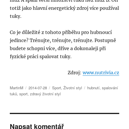
muž A spálil větší množství tuků než muž B. On
totiž jako hlavní energetický zdroj více používal
tuky.
Co je důležité z tohoto příběhu pro hubnoucí
jedince? Trénujte, trénujte, trénujte. Postupně
budete schopni více, dříve a dokonaleji při
fyzické práci spalovat tuky.
Zdroj:
www.nutrivia.cz
Autor:
Publikováno:
Rubriky:
Štítky:
MartinM
2014-07-28
Sport
,
Životní styl
hubnutí
,
spalování
tuků
,
sport
,
zdravý životní styl
Napsat komentář