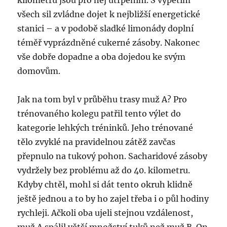
kilometrů jsou pro něj utrpením. S vypětím
všech sil zvládne dojet k nejbližší energetické
stanici – a v podobě sladké limonády doplní
téměř vyprázdněné cukerné zásoby. Nakonec
vše dobře dopadne a oba dojedou ke svým
domovům.
Jak na tom byl v průběhu trasy muž A? Pro
trénovaného kolegu patřil tento výlet do
kategorie lehkých tréninků. Jeho trénované
tělo zvyklé na pravidelnou zátěž zavčas
přepnulo na tukový pohon. Sacharidové zásoby
vydržely bez problému až do 40. kilometru.
Kdyby chtěl, mohl si dát tento okruh klidně
ještě jednou a to by ho zajel třeba i o půl hodiny
rychleji. Ačkoli oba ujeli stejnou vzdálenost,