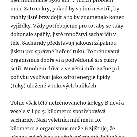
ujet minimálně 1500 km. V tucích problém
není. Zato cukry, pokud by s nimi nešetřil, by
mohly jistě brzy dojít a to by znamenalo konec
vyjížďky. Vždy potřebujeme pro to, aby se tuky
dokonale spálily, jisté množství sacharidů v
těle. Sacharidy představují jakousi zápalnou
jiskru pro správné hoření tuků. To trénovaný
organismus dobře ví a podvědomě si s cukry
šetří. Mnohem dříve a ve větší míře začne při
pohybu využívat jako zdroj energie lipidy
(tuky) uložené v tukových buňkách.
Tohle však tělo netrénovaného kolegy B neví a
vesele si i po 5. kilometru spotřebovává
sacharidy. Naši výletníci míjí metu 10.
kilometru a organismus muže B zjišťuje, že