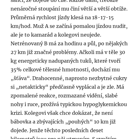
šanci, že dojede do cíle. Každé další, třebaže
nenáročné stoupání mu činí větší a větší obtíže.
Průměrná rychlost jízdy klesá na 18-17-15
km/hod. Muž A se začíná pomalou jízdou nudit,
ale je to kamarád a kolegovi neujede.
Netrénovaný B má za hodinu a půl, po nějakých
27 km již značné problémy. Ačkoli má v těle 30
kg energeticky nadupaných tuků, které tvoří
35% celkové tělesné hmotnosti, dochází mu
„šťáva“. Drahocenné, naprosto nezbytné cukry
si „netakticky“ předčasně vyplácal a je zle. Má
zpomalené reakce, rozmazané vidění, slabé
nohy i ruce, prožívá typickou hypoglykemickou
krizi. Kolegovi však chce dokázat, že není
bábovka a zbývajících „pouhých“ 10 km již
dojede. Jenže těchto posledních deset