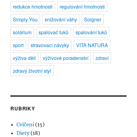
redukce hmotnosti
regulování hmotnosti
Simply You
snížování váhy
Soigner
solárium
spalovač tuků
spalování tuků
sport
stravovací návyky
VITA NATURA
výživa dětí
výživové poradenství
zdraví
zdravý životní styl
RUBRIKY
Cvičení
(15)
Diety
(18)