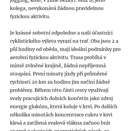
jogging, kolo, v zimě běžky). Muž B, jeho
kolega, nevykonává žádnou pravidelnou
fyzickou aktivitu.
Je krásné sobotní odpoledne a naši účastníci
cyklistického výletu vyrazí na trať. Oba jsou 2 a
půl hodiny od oběda, mají ideální podmínky pro
aerobní fyzickou aktivitu. Trasa probíhá v
mírně zvlněné krajině, žádná nepříjemná
stoupání. První minuty jízdy při průměrné
rychlostí 20 km za hodinu jim nečiní žádné
problémy. Během této části cesty využívají
svaly pracujících dolních končetin jako zdroj
energie glukózu, která koluje v krvi. Po dalších
několika minutách koncentrace cukru v krvi
klesá a zatížená svalová vlákna začnou brát