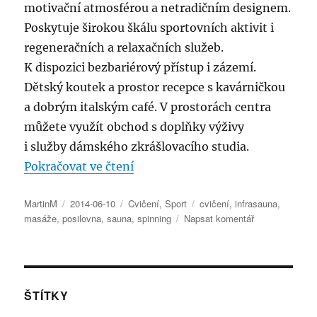
motivační atmosférou a netradičním designem.
Poskytuje širokou škálu sportovních aktivit i
regeneračních a relaxačních služeb.
K dispozici bezbariérový přístup i zázemí.
Dětský koutek a prostor recepce s kavárničkou
a dobrým italským café. V prostorách centra
můžete využít obchod s doplňky výživy
i služby dámského zkrášlovacího studia.
„Praha 3 cvičí v HIT Fitness Flór
Pokračovat ve čtení
Autor:
Publikováno:
Rubriky:
Štítky:
MartinM
2014-06-10
Cvičení
,
Sport
cvičení
,
infrasauna
,
pro
masáže
,
posilovna
,
sauna
,
spinning
Napsat komentář
text
s
názvem
Praha
3
ŠTÍTKY
cvičí