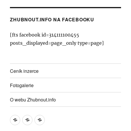
ZHUBNOUT.INFO NA FACEBOOKU
[fts facebook id=314111100455
posts_displayed=page_only type=page]
Ceník inzerce
Fotogalerie
O webu Zhubnout.info
Ceník
Fotogalerie
O
inzerce
webu