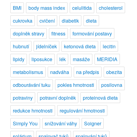
v
BMI
body mass index
celulitida
cholesterol
HIT
Fitness
cukrovka
cvičení
diabetik
dieta
Flóra
doplněk stravy
fitness
formování postavy
hubnutí
jídelníček
ketonová dieta
lecitin
lipidy
liposukce
lék
masáže
MERIDIA
metabolismus
nadváha
na předpis
obezita
odbourávání tuku
pokles hmotnosti
posilovna
potraviny
potravní doplněk
proteinová dieta
redukce hmotnosti
regulování hmotnosti
Simply You
snížování váhy
Soigner
solárium
spalovač tuků
spalování tuků