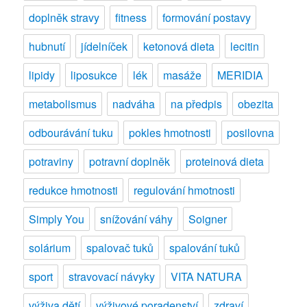
doplněk stravy
fitness
formování postavy
hubnutí
jídelníček
ketonová dieta
lecitin
lipidy
liposukce
lék
masáže
MERIDIA
metabolismus
nadváha
na předpis
obezita
odbourávání tuku
pokles hmotnosti
posilovna
potraviny
potravní doplněk
proteinová dieta
redukce hmotnosti
regulování hmotnosti
Simply You
snížování váhy
Soigner
solárium
spalovač tuků
spalování tuků
sport
stravovací návyky
VITA NATURA
výživa dětí
výživové poradenství
zdraví