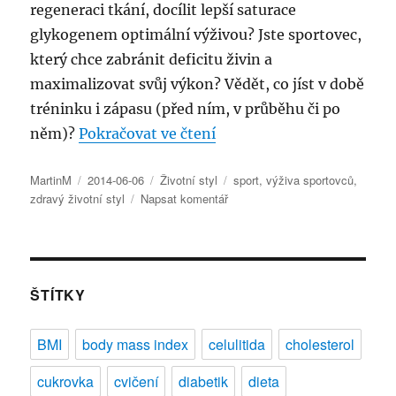
regeneraci tkání, docílit lepší saturace
glykogenem optimální výživou? Jste sportovec,
který chce zabránit deficitu živin a
maximalizovat svůj výkon? Vědět, co jíst v době
tréninku i zápasu (před ním, v průběhu či po
„Výživa sportovců s Nutr
něm)?
Pokračovat ve čtení
Autor:
Publikováno:
Rubriky:
Štítky:
MartinM
2014-06-06
Životní styl
sport
,
výživa sportovců
,
pro
zdravý životní styl
Napsat komentář
text
s
názvem
Výživa
sportovců
ŠTÍTKY
s
Nutrifitem
BMI
body mass index
celulitida
cholesterol
cukrovka
cvičení
diabetik
dieta