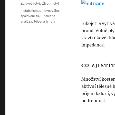
Rubriky:
Zdravotnictví
,
Životní styl
Štítky:
metabolismus
,
rovnováha
,
spalování tuků
,
tělesná
analýza
,
tělesná hmota
rukojeti a vytrv
proud. Volně ply
staví tukové tká
impedance.
CO ZJISTÍ
Množství koster
aktivní tělesné
příjem kalorií, v
podrobnosti.