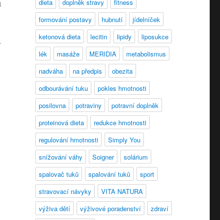
dieta
doplněk stravy
fitness
u
formování postavy
hubnutí
jídelníček
ketonová dieta
lecitin
lipidy
liposukce
ý
lék
masáže
MERIDIA
metabolismus
nadváha
na předpis
obezita
odbourávání tuku
pokles hmotnosti
posilovna
potraviny
potravní doplněk
proteinová dieta
redukce hmotnosti
regulování hmotnosti
Simply You
snížování váhy
Soigner
solárium
spalovač tuků
spalování tuků
sport
stravovací návyky
VITA NATURA
výživa dětí
výživové poradenství
zdraví