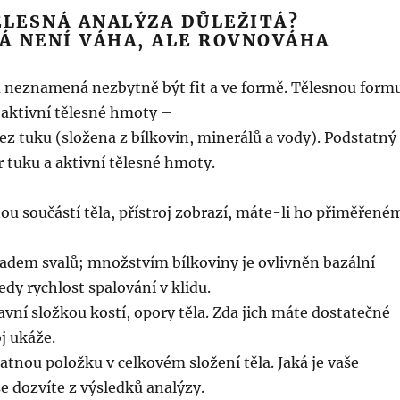
ĚLESNÁ ANALÝZA DŮLEŽITÁ?
Á NENÍ VÁHA, ALE ROVNOVÁHA
u neznamená nezbytně být fit a ve formě. Tělesnou form
 aktivní tělesné hmoty –
z tuku (složena z bílkovin, minerálů a vody). Podstatný
 tuku a aktivní tělesné hmoty.
ou součástí těla, přístroj zobrazí, máte-li ho přiměřené
ladem svalů; množstvím bílkoviny je ovlivněn bazální
dy rychlost spalování v klidu.
avní složkou kostí, opory těla. Zda jich máte dostatečné
j ukáže.
atnou položku v celkovém složení těla. Jaká je vaše
se dozvíte z výsledků analýzy.