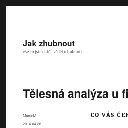
Jak zhubnout
vše co jste chtěli vědět o hubnutí
Tělesná analýza u f
CO VÁS ČE
Autor:
MartinM
Publikováno:
2014-04-28