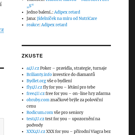
í
„S“
Jedno balení..
:
Adipex retard
Jana
:
Jídelníček na míru od NutriCare
reakce
:
Adipex retard
cz
ZKUSTE
a4U.cz
Poker – pravidla, strategie, turnaje
Brilianty.info
investice do diamantů
Bydlet.org
vše o bydlení
fly4U.cz
fly for you – létání pro tebe
free4U.cz
free for you – on-line hry zdarma
obruby.com
značkové brýle za poloviční
cenu
Rodicum.com
vše pro seniory
test4U.cz
test for you – upozornění na
podvody
XXX4U.cz
XXX for you – přírodní Viagra bez