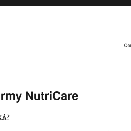
Cen
irmy NutriCare
KÁ?