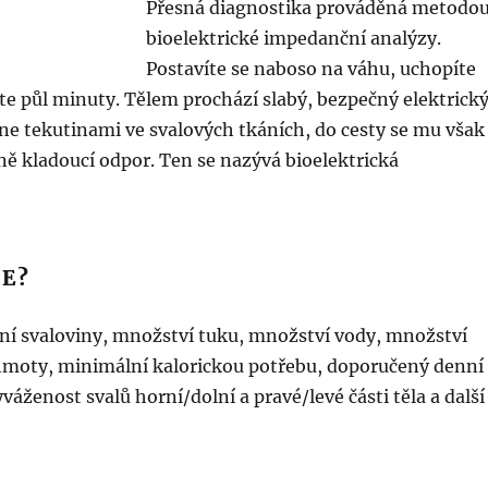
Přesná diagnostika prováděná metodo
bioelektrické impedanční analýzy.
Postavíte se naboso na váhu, uchopíte
áte půl minuty. Tělem prochází slabý, bezpečný elektrick
ne tekutinami ve svalových tkáních, do cesty se mu však
ně kladoucí odpor. Ten se nazývá bioelektrická
TE?
ní svaloviny, množství tuku, množství vody, množství
 hmoty, minimální kalorickou potřebu, doporučený denní
yváženost svalů horní/dolní a pravé/levé části těla a další