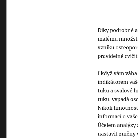
Díky podrobné an
malému množství
vzniku osteopor
pravidelně cvičit
I když vám váha 
indikátorem vaš
tuku a svalové h
tuku, vypadá osob
Nikoli hmotnost,
informací o vaše
Účelem analýzy s
nastavit změny 