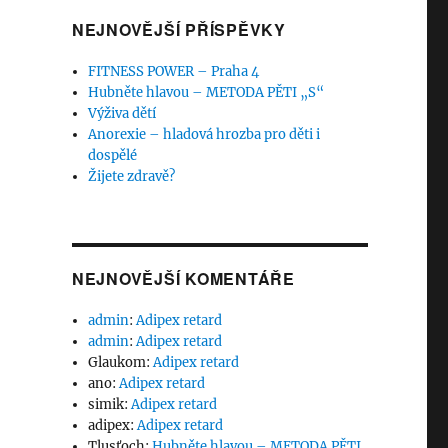
NEJNOVĚJŠÍ PŘÍSPĚVKY
FITNESS POWER – Praha 4
Hubněte hlavou – METODA PĚTI „S“
Výživa dětí
Anorexie – hladová hrozba pro děti i
dospělé
Žijete zdravě?
NEJNOVĚJŠÍ KOMENTÁŘE
admin
:
Adipex retard
admin
:
Adipex retard
Glaukom
:
Adipex retard
ano
:
Adipex retard
simik
:
Adipex retard
adipex
:
Adipex retard
Tlusťoch
:
Hubněte hlavou – METODA PĚTI