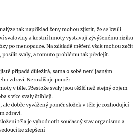
alýze tak například ženy mohou zjistit, že se kvůli
 svaloviny a kostní hmoty vystavují zývýšenému riziku
ózy po menopauze. Na základě měření však mohou začít
, posílit svaly, a tomuto problému tak předejít.
jistě připadá důležitá, sama o sobě není jasným
eho zdraví. Nerozlišuje poměr
moty v těle. Přestože svaly jsou těžší než stejný objem
a s více svaly štíhleji.
 ale dobře vyvážený poměr složek v těle je rozhodující
m zdraví.
ložení těla je vyhodnotit současný stav organismu a
vedoucí ke zlepšení