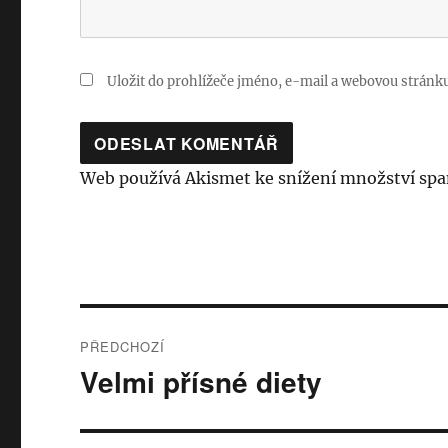
Uložit do prohlížeče jméno, e-mail a webovou stránk
Web používá Akismet ke snížení množství sp
Navigace
PŘEDCHOZÍ
pro
Velmi přísné diety
Předchozí
příspěvek:
příspěvek