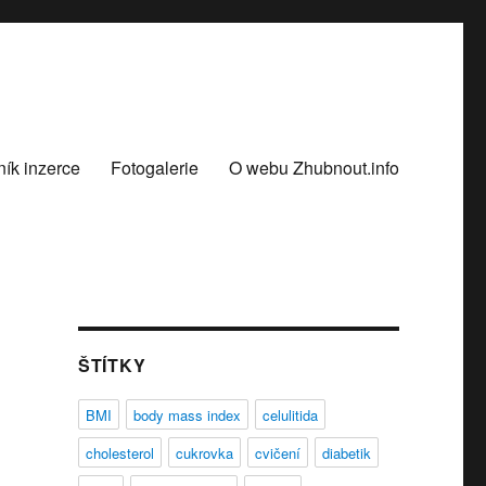
ík inzerce
Fotogalerie
O webu Zhubnout.info
ŠTÍTKY
BMI
body mass index
celulitida
cholesterol
cukrovka
cvičení
diabetik