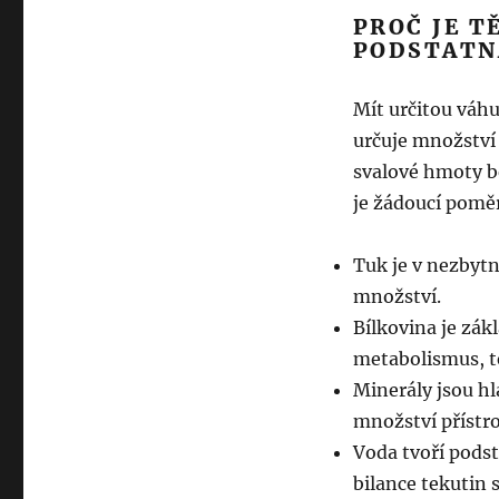
PROČ JE T
PODSTATN
Mít určitou váh
určuje množství
svalové hmoty be
je žádoucí poměr
Tuk je v nezbytn
množství.
Bílkovina je zák
metabolismus, te
Minerály jsou hl
množství přístro
Voda tvoří podst
bilance tekutin 