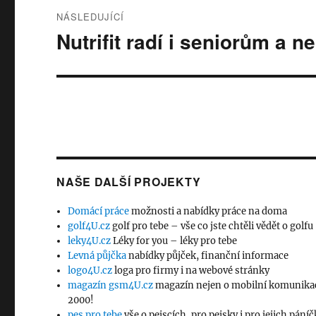
NÁSLEDUJÍCÍ
Nutrifit radí i seniorům a
Následující
příspěvek:
NAŠE DALŠÍ PROJEKTY
Domácí práce
možnosti a nabídky práce na doma
golf4U.cz
golf pro tebe – vše co jste chtěli vědět o golfu
leky4U.cz
Léky for you – léky pro tebe
Levná půjčka
nabídky půjček, finanční informace
logo4U.cz
loga pro firmy i na webové stránky
magazín gsm4U.cz
magazín nejen o mobilní komunikac
2000!
pes pro tebe
vše o pejscích, pro pejsky i pro jejich pání